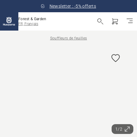
Newsletter : -5% offerts
Forest & Garden
FR, Français
Souffleurs de feuilles
1/2