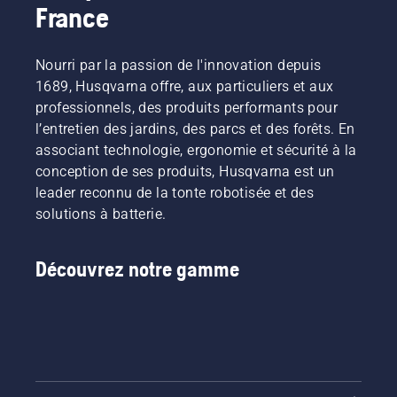
Svennung,
désormais
France
garantit
responsable
à nos
une
produit
clients
installation
pour les
de
plus
Nourri par la passion de l'innovation depuis
machines
partager
confortable
1689, Husqvarna offre, aux particuliers et aux
portatives
nos
et réduit
électriques
professionnels, des produits performants pour
machines
la
et à
à
l’entretien des jardins, des parcs et des forêts. En
fatigue
batterie
batterie
associant technologie, ergonomie et sécurité à la
lors de
chez
en les
l'utilisation,
conception de ses produits, Husqvarna est un
Husqvarna.
louant
ce qui
leader reconnu de la tonte robotisée et des
via des
vous
solutions à batterie.
cabanes
permet
à outils
de
numériques
travailler
Découvrez notre gamme
appelées
plus
« Tools
longtemps
for You »
sans
dans de
interruption.
nombreux
pays.