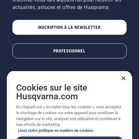
actualités, astuces et offres de Husqvarna.
INSCRIPTION À LA NEWSLETTER
PROFESSIONNEL
Cookies sur le site
Husqvarna.com
En cliquant sur « Accepter tous les cookies », vous acceptez
le stockage de cookies sur votre appareil pour améliorer la
© Husqvarna AB (publ). Tous droits réservés. Les prix
navigation sur le site, analyser son utilisation et contribuer à
indiqués sont des prix de vente conseillés. Photos non
nos efforts de marketing.
contractuelles. Tous les prix indiqués sont des prix de
Lisez notre politique en matière de cookies
vente recommandés (TVA incluse), sauf si le produit est