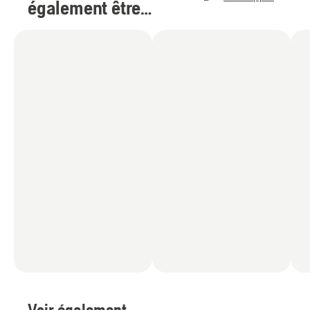
également être
intéressé par
(
6
)
Voir également