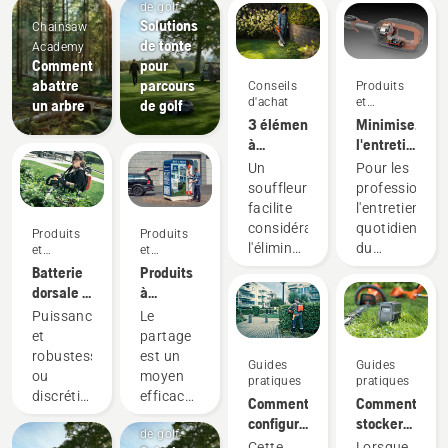
de golf
Solutions
Chainsaw
de tonte
Academy
Comment
pour
abattre
parcours
Conseils
Produits
d'achat
et
un arbre
de golf
innovations
3 éléments
Minimisez
à
l'entretien
prendre
grâce
Un
Pour les
en
aux
souffleur
professionnel
compte
outils à
facilite
l'entretien
lors de
batterie
considérablement
quotidien
Produits
Produits
l'achat
l'élimination
du
et
et
d'un
innovations
innovations
des
moteur
Batterie
Produits
souffleur
feuilles,
est l'une
dorsale :
à
de
de
de ces
Une
batterie
Puissance
Le
feuilles
l'herbe et
tâches
révolution
à
et
partage
des
chronophage
pour les
partager
robustesse,
est un
Guides
Guides
déchets
qui
outils
via des
ou
moyen
pratiques
pratiques
de
peuvent
électriques
cabanes
discrétion
efficace
Comment
Comment
coupe.
perturber
portatifs
à outils
Parcours
et
et
configurer
stocker
Mais de
leur
sur
numériques
de golf
durabilité ?
responsable
et
votre
Cette
Lorsque