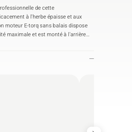
rofessionnelle de cette
ficacement à l'herbe épaisse et aux
on moteur E-torq sans balais dispose
ité maximale et est monté à l'arrière
teur optimaux. La poignée
ique, le harnais haut de gamme et la
a commodité. Sa tête de coupe, son
nclus garantissent des résultats
tème de batterie Husqvarna BLi-X 36V.