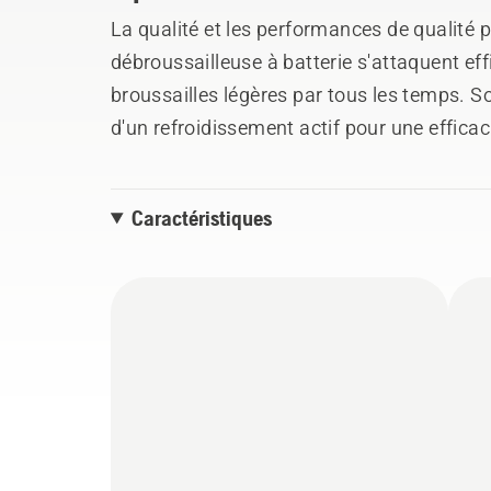
La qualité et les performances de qualité p
débroussailleuse à batterie s'attaquent ef
broussailles légères par tous les temps. S
d'un refroidissement actif pour une efficac
pour un équilibre et une protection du mo
ergonomique, l'interface utilisateur numér
Caractéristiques
poignée souple augmentent le confort et l
Combi Guard et sa lame à gazon en métal i
parfaits à chaque fois. Fait partie du sys