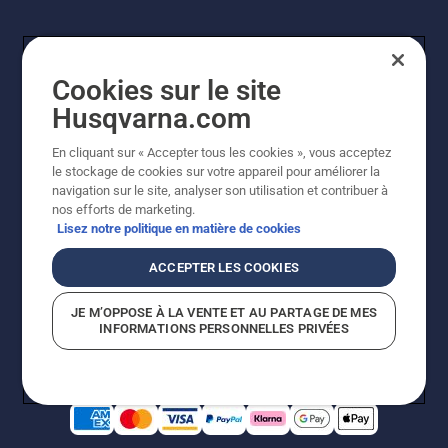
Cookies sur le site
Husqvarna.com
En cliquant sur « Accepter tous les cookies », vous acceptez
le stockage de cookies sur votre appareil pour améliorer la
© Husqvarna AB (publ). Tous droits réservés. Les prix
navigation sur le site, analyser son utilisation et contribuer à
indiqués sont des prix de vente conseillés. Photos non
nos efforts de marketing.
contractuelles. Tous les prix indiqués sont des prix de
Lisez notre politique en matière de cookies
vente recommandés (TVA incluse), sauf si le produit est
disponible pour un achat direct.
ACCEPTER LES COOKIES
Conditions générales de vente
Politique de retour
Mentions légales
Politique relative aux cookies
JE M’OPPOSE À LA VENTE ET AU PARTAGE DE MES
Conditions d'utilisation
Avis de confidentialité
INFORMATIONS PERSONNELLES PRIVÉES
Égalité hommes femmes
Signalement de violations présumées