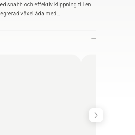
d snabb och effektiv klippning till en
tegrerad växellåda med
e, gummiutloppsränna, hopfällbar
h ett effektivt kommersiellt PZT-
ast med mulch-alternativ.