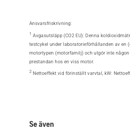
Ansvarsfriskrivning:
1
Avgasutsläpp (CO2 EU)
:
Denna koldioxidmätnin
testcykel under laboratorieförhållanden av en 
motortypen (motorfamilj) och utgör inte någon u
prestandan hos en viss motor.
2
Nettoeffekt vid förinställt varvtal, kW
:
Nettoef
Se även