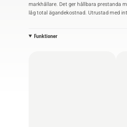
markhållare. Det ger hållbara prestanda me
låg total ägandekostnad. Utrustad med in
brusreducering, LED digital bränslemätar
skyddsbåge, integrerad parkeringsbroms oc
Funktioner
klippaggregat. Skärbredd 137 cm. Sidoutk