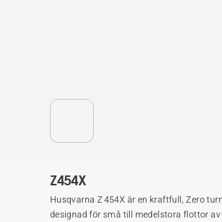
Z454X
Husqvarna Z 454X är en kraftfull, Zero turn-
designad för små till medelstora flottor a