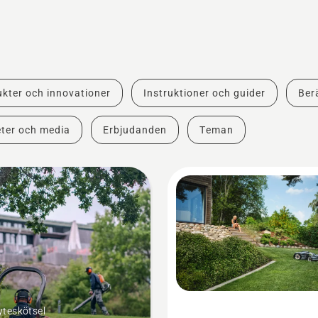
kter och innovationer
Instruktioner och guider
Berä
ter och media
Erbjudanden
Teman
teskötsel