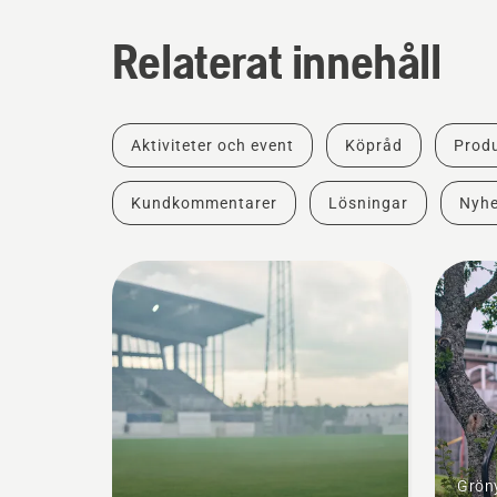
Relaterat innehåll
Aktiviteter och event
Köpråd
Produ
Kundkommentarer
Lösningar
Nyhe
Gröny