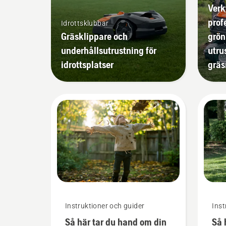
Verk
prof
Idrottsklubbar
Gräsklippare och
grön
underhållsutrustning för
utru
idrottsplatser
gräs
Instruktioner och guider
Inst
Så här tar du hand om din
Så 