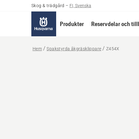
Skog & trädgård
–
FI, Svenska
Produkter
Reservdelar och til
Hem
Spakstyrda åkgräsklippare
Z454X