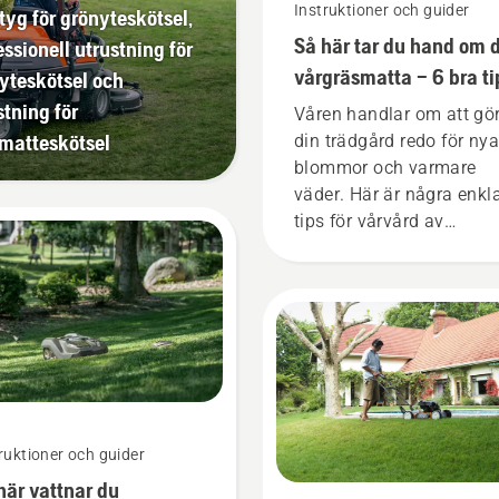
Instruktioner och guider
tyg för grönyteskötsel,
Så här tar du hand om 
essionell utrustning för
vårgräsmatta – 6 bra ti
yteskötsel och
stning för
Våren handlar om att gö
matteskötsel
din trädgård redo för nya
blommor och varmare
väder. Här är några enkl
tips för vårvård av
gräsmattor för att
säkerställa att din
gräsmatta är i bästa möj
form när gräset börjar v
igen. För att du ska få d
rätta känslan ska du förs
en titt på våra viktigaste
under hela säsongen för
ruktioner och guider
fortsatt hälsosam och fr
här vattnar du
gräsmatta.