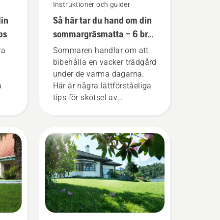
Instruktioner och guider
din
Så här tar du hand om din
ps
sommargräsmatta – 6 bra
tips
ra
Sommaren handlar om att
bibehålla en vacker trädgård
under de varma dagarna.
a
Här är några lättförståeliga
tips för skötsel av
gräsmattor som hjälper din
gräsmatta att frodas och
liga
må bra under de varmare
äxa
dagarna. För att du ska få
en
den rätta känslan ska du
t ta
först ta en titt på våra
 tips
viktigaste tips under hela
 en
säsongen för en fortsatt
odig
hälsosam och frodig
gräsmatta.