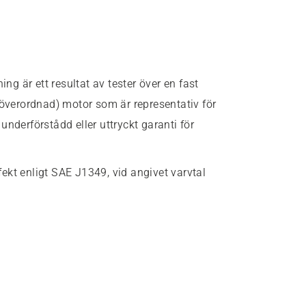
g är ett resultat av tester över en fast
(överordnad) motor som är representativ för
nderförstådd eller uttryckt garanti för
fekt enligt SAE J1349, vid angivet varvtal