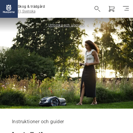
Skog & trädgård
FI, Svenska
Utforska och upptäck
Instruktioner och guider