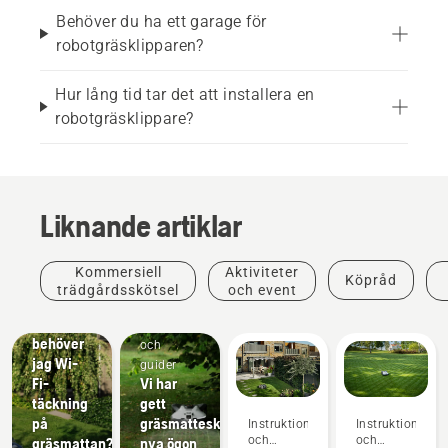
Behöver du ha ett garage för
robotgräsklipparen?
Hur lång tid tar det att installera en
robotgräsklippare?
Liknande artiklar
Kommersiell
Aktiviteter
Köpråd
trädgårdsskötsel
och event
Köpråd
Varför
Instruktioner
behöver
och
jag Wi-
guider
Fi-
Vi har
täckning
gett
på
gräsmatteskötsel
Instruktioner
Instruktioner
och
och
gräsmattan?
nya ögon