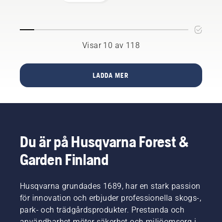
ska vara
en
vacker
plats
som du
Visar 10 av 118
kan
njuta av.
Men vi
LADDA MER
tycker
också
att
trädgården
ska
passa de
Du är på Husqvarna Forest &
djur som
bor i
Garden Finland
trädgården,
och de
djur som
Husqvarna grundades 1689, har en stark passion
bara
för innovation och erbjuder professionella skogs-,
besöker
park- och trädgårdsprodukter. Prestanda och
den
användbarhet möter säkerhet och miljöomsorg i
ibland.