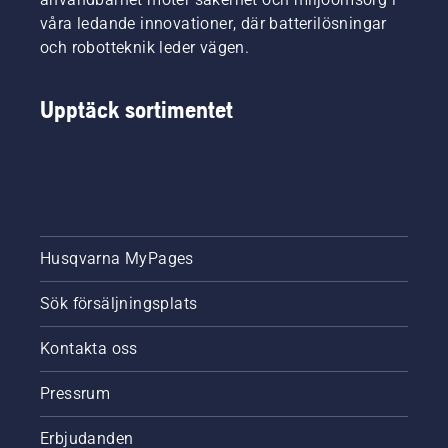
Vi
våra ledande innovationer, där batterilösningar
lanserade
och robotteknik leder vägen.
BioLife-
initiativet
för att
Upptäck sortimentet
lyfta
fram
trädgården
som en
viktig del
i arbetet
för att
Husqvarna MyPages
bevara
den
biologiska
Sök försäljningsplats
mångfalden
lokalt. Vi
Kontakta oss
strävar
också
Pressrum
efter att
helt
Erbjudanden
eliminera