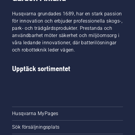
guiden
dig att
dig bäst.
för
välja rätt
Husqvarna grundades 1689, har en stark passion
beskärning
storlek
för innovation och erbjuder professionella skogs-,
av träd.
och rätt
park- och trädgårdsprodukter. Prestanda och
typ av
motorsåg.
användbarhet möter säkerhet och miljöomsorg i
våra ledande innovationer, där batterilösningar
och robotteknik leder vägen.
Upptäck sortimentet
Husqvarna MyPages
Sök försäljningsplats