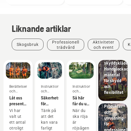
Liknande artiklar
Produkter
Professionell
Aktiviteter
Skogsbruk
K
och
trädvård
och event
innovationer
Husqvarnas
skyddskläder:
Handplockade
material
för skydd
och
Berättelser
Instruktioner
Instruktioner
och
och
och
flexibilitet
inspiration
guider
guider
Låt oss
Säkerhetskrav
Så här
Lösningar
presentera
för
får du ut
Produkter
Husqvarnas
motorsågar
det
Vi har
Tänk på
När du
och
H-Team
mesta av
valt ut
att det
ska röja
utrustning
– våra
din
ett antal
kan vara
är
för
mest
röjsåg
otroligt
farligt
röjsågen
professionellt