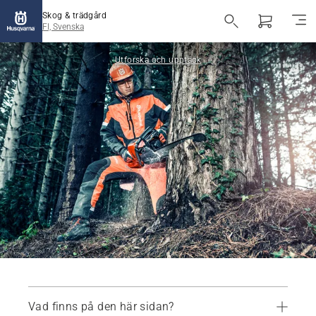
Skog & trädgård
FI, Svenska
Utforska och upptäck
Vad finns på den här sidan?