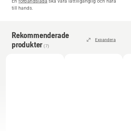
En
förbandslåda
ska vara lättillgänglig och nära
till hands.
Rekommenderade
Expandera
produkter
(
7
)