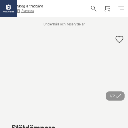
Skog & trädgård
FI, Svenska
Underhåll och reservdelar
1/2
Stötdämpare