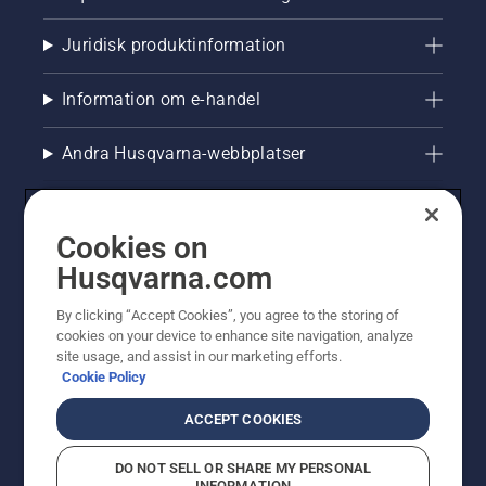
Juridisk produktinformation
Information om e-handel
Andra Husqvarna-webbplatser
Cookies on
Husqvarna.com
By clicking “Accept Cookies”, you agree to the storing of
cookies on your device to enhance site navigation, analyze
site usage, and assist in our marketing efforts.
Cookie Policy
© Husqvarna AB (publ). All rights reserved. Priserna
som visas är rekommenderade cirkapriser. Alla angivna
ACCEPT COOKIES
priser är rekommenderade försäljningspriser (inkl.
moms) om inte produkten är tillgänglig för direkt köp.
DO NOT SELL OR SHARE MY PERSONAL
Cookiepolicy
Användningsvillkor
Sekretessmeddelande
INFORMATION