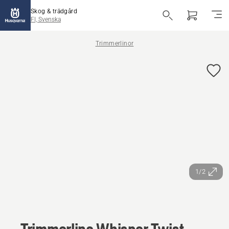
Skog & trädgård
FI, Svenska
Trimmerlinor
1/2
Trimmerlina Whisper Twist