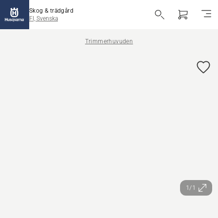
Skog & trädgård
FI, Svenska
Trimmerhuvuden
1/1