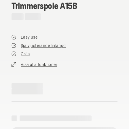
Trimmerspole A15B
Easy use
Självjusterande linlängd
Gräs
Visa alla funktioner