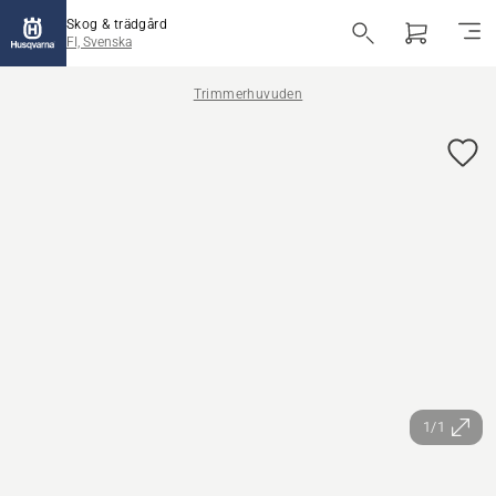
Skog & trädgård
FI, Svenska
Trimmerhuvuden
1/1