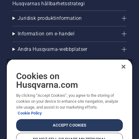
Husqvarnas hållbarhetsstrategi
Juridisk produktinformation
Information om e-handel
Andra Husqvarna-webbplatser
Cookies on
Husqvarna.com
By clicking “Accept Cookies”, you agree to the storing of
cookies on your device to enhance site navigation, analyze
site usage, and assist in our marketing efforts.
Cookie Policy
© Husqvarna AB (publ). All rights reserved. Priserna
som visas är rekommenderade cirkapriser. Alla angivna
ACCEPT COOKIES
priser är rekommenderade försäljningspriser (inkl.
moms) om inte produkten är tillgänglig för direkt köp.