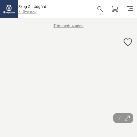
Skog & trädgård
FI, Svenska
Trimmerhuvuden
1/1