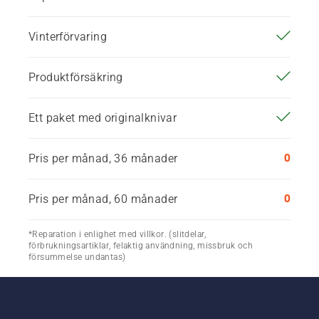
Vinterförvaring
Produktförsäkring
Ett paket med originalknivar
0
Pris per månad, 36 månader
0
Pris per månad, 60 månader
*Reparation i enlighet med villkor. (slitdelar,
förbrukningsartiklar, felaktig användning, missbruk och
försummelse undantas)