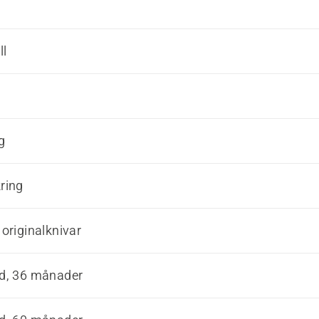
ll
g
ring
originalknivar
ad, 36 månader