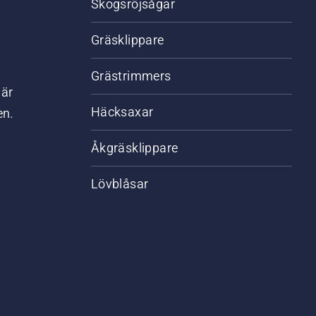
Skogsröjsågar
Gräsklippare
Grästrimmers
där
Häcksaxar
en.
Åkgräsklippare
Lövblåsar