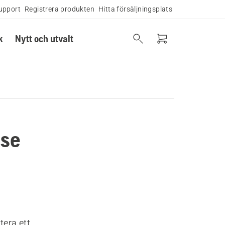
upport
Registrera produkten
Hitta försäljningsplats
k
Nytt och utvalt
ase
tera ett