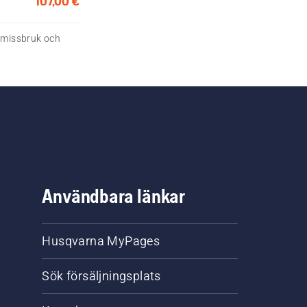
107,00 €
, missbruk och
Användbara länkar
Husqvarna MyPages
Sök försäljningsplats