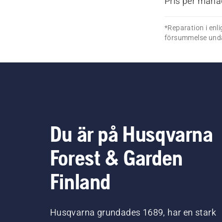
Pris per mån
*Reparation i enli
försummelse und
Du är på Husqvarna
Forest & Garden
Finland
Husqvarna grundades 1689, har en stark