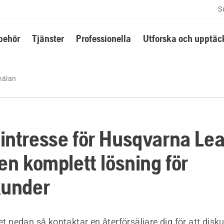
S
lbehör
Tjänster
Professionella
Utforska och upptäc
mälan
intresse för Husqvarna Le
en komplett lösning för
kunder
ret nedan så kontaktar en återförsäljare dig för att disku