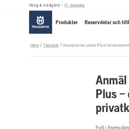
Skog & trädgård
–
FI, Svenska
Produkter
Reservdelar och til
Hem
Tjänster
Husqvarna Lease Plus-intressean
Anmäl 
Plus – 
privat
Fyll i formulä