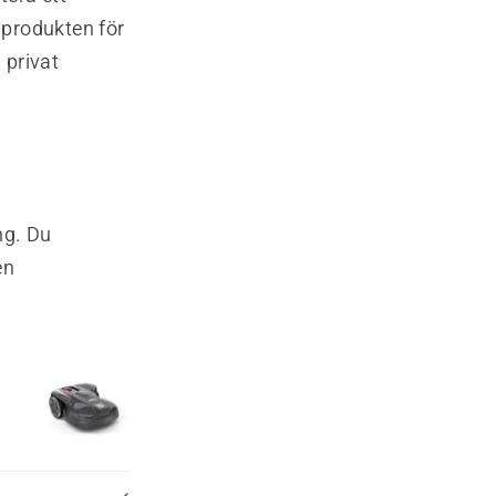
 produkten för
 privat
ng. Du
en