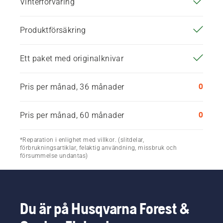
Vinterförvaring
Produktförsäkring
Ett paket med originalknivar
0
Pris per månad, 36 månader
0
Pris per månad, 60 månader
*Reparation i enlighet med villkor. (slitdelar,
förbrukningsartiklar, felaktig användning, missbruk och
försummelse undantas)
Du är på Husqvarna Forest &