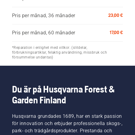
23,00 €
Pris per månad, 36 månader
17,00 €
Pris per månad, 60 månader
*Reparation i enlighet med villkor. (slitdelar,
förbrukningsartiklar, felaktig användning, missbruk och
försummelse undantas)
Du är på Husqvarna Forest &
Garden Finland
Husqvarna grundades 1689, har en stark passion
för innovation och erbjuder professionella skogs-,
park- och trädgårdsprodukter. Prestanda och