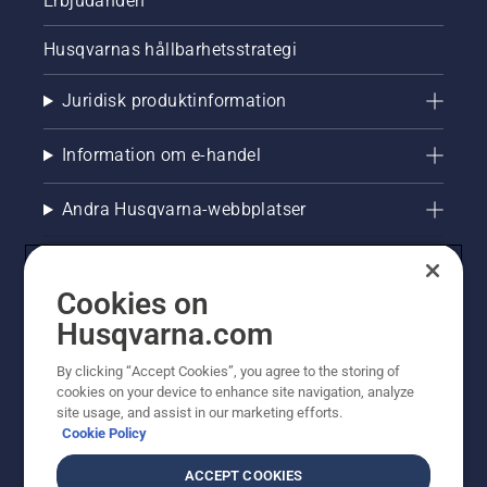
Erbjudanden
Husqvarnas hållbarhetsstrategi
Juridisk produktinformation
Information om e-handel
Andra Husqvarna-webbplatser
Cookies on
Husqvarna.com
By clicking “Accept Cookies”, you agree to the storing of
cookies on your device to enhance site navigation, analyze
site usage, and assist in our marketing efforts.
Cookie Policy
© Husqvarna AB (publ). All rights reserved. Priserna
som visas är rekommenderade cirkapriser. Alla angivna
ACCEPT COOKIES
priser är rekommenderade försäljningspriser (inkl.