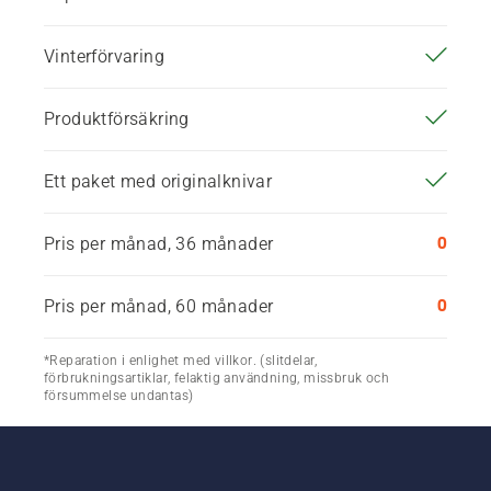
Vinterförvaring
Produktförsäkring
Ett paket med originalknivar
0
Pris per månad, 36 månader
0
Pris per månad, 60 månader
*Reparation i enlighet med villkor. (slitdelar,
förbrukningsartiklar, felaktig användning, missbruk och
försummelse undantas)