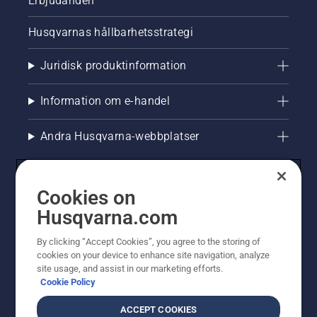
Erbjudanden
Husqvarnas hållbarhetsstrategi
Juridisk produktinformation
Information om e-handel
Andra Husqvarna-webbplatser
Cookies on
Husqvarna.com
By clicking “Accept Cookies”, you agree to the storing of
cookies on your device to enhance site navigation, analyze
site usage, and assist in our marketing efforts.
Cookie Policy
© Husqvarna AB (publ). All rights reserved. Priserna
som visas är rekommenderade cirkapriser. Alla angivna
ACCEPT COOKIES
priser är rekommenderade försäljningspriser (inkl.