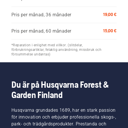
19,00 €
Pris per månad, 36 månader
15,00 €
Pris per månad, 60 månader
*Reparation i enlighet med villkor. (slitdelar,
förbrukningsartiklar, felaktig användning, missbruk och
försummelse undantas)
Du är på Husqvarna Forest &
Garden Finland
Husqvarna grundades 1689, har en stark passion
för innovation och erbjuder professionella skogs-,
park- och trädgårdsprodukter. Prestanda och