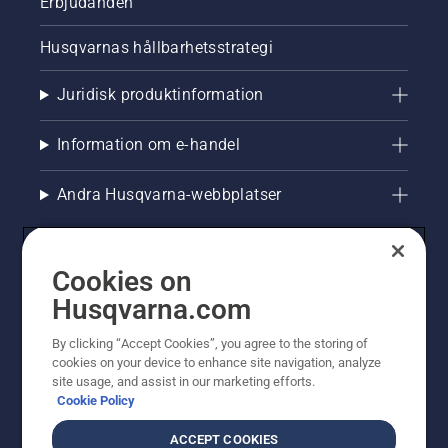
Erbjudanden
Husqvarnas hållbarhetsstrategi
Juridisk produktinformation
Information om e-handel
Andra Husqvarna-webbplatser
Cookies on
Husqvarna.com
By clicking “Accept Cookies”, you agree to the storing of
cookies on your device to enhance site navigation, analyze
site usage, and assist in our marketing efforts.
Cookie Policy
© Husqvarna AB (publ). All rights reserved. Priserna
som visas är rekommenderade cirkapriser. Alla angivna
ACCEPT COOKIES