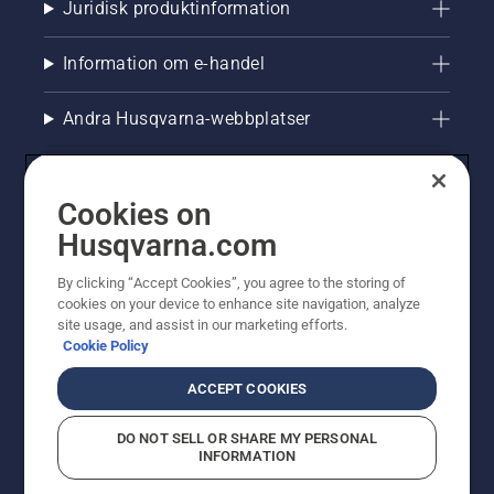
Juridisk produktinformation
Information om e-handel
Andra Husqvarna-webbplatser
Cookies on
Husqvarna.com
By clicking “Accept Cookies”, you agree to the storing of
cookies on your device to enhance site navigation, analyze
site usage, and assist in our marketing efforts.
Cookie Policy
© Husqvarna AB (publ). All rights reserved. Priserna
som visas är rekommenderade cirkapriser. Alla angivna
ACCEPT COOKIES
priser är rekommenderade försäljningspriser (inkl.
moms) om inte produkten är tillgänglig för direkt köp.
DO NOT SELL OR SHARE MY PERSONAL
Cookiepolicy
Användningsvillkor
Sekretessmeddelande
INFORMATION
Företagsinformation