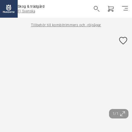
Skog & trädgård
FI, Svenska
Tillbehör till kombitrimmers och -röjsågar
1/1