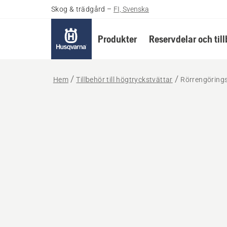
Skog & trädgård
–
FI, Svenska
Produkter
Reservdelar och til
Hem
Tillbehör till högtryckstvättar
Rörrengöring