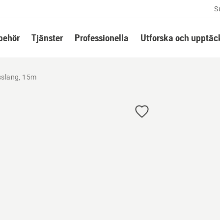
S
lbehör
Tjänster
Professionella
Utforska och upptäc
sslang, 15m