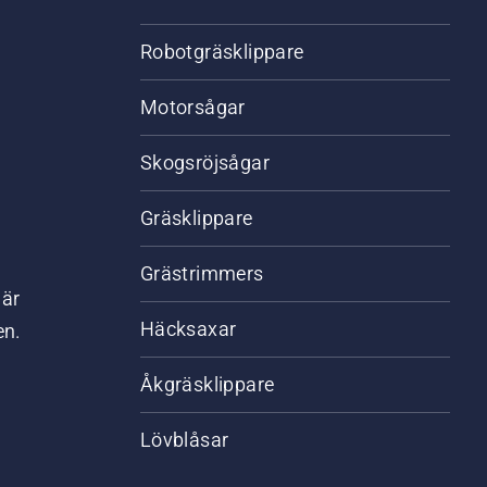
Robotgräsklippare
Motorsågar
Skogsröjsågar
Gräsklippare
Grästrimmers
där
Häcksaxar
en.
Åkgräsklippare
Lövblåsar