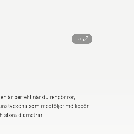
1/1
n är perfekt när du rengör rör,
munstyckena som medföljer möjliggör
h stora diametrar.