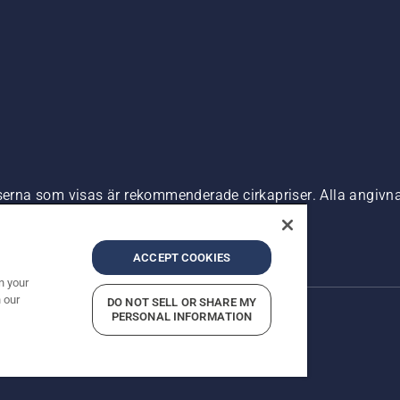
riserna som visas är rekommenderade cirkapriser. Alla angiv
n är tillgänglig för direkt köp.
nde
Företagsinformation
ACCEPT COOKIES
n your
 our
DO NOT SELL OR SHARE MY
PERSONAL INFORMATION