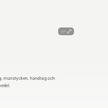
1/1
lang, munstycken, handtag och
medel.