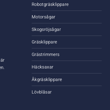
Robotgräsklippare
Motorsågar
Skogsröjsågar
Gräsklippare
Grästrimmers
där
Häcksaxar
en.
Åkgräsklippare
Lövblåsar