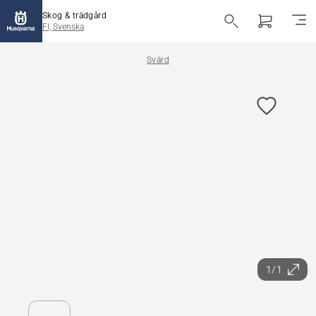
Skog & trädgård
FI, Svenska
Svärd
1/1