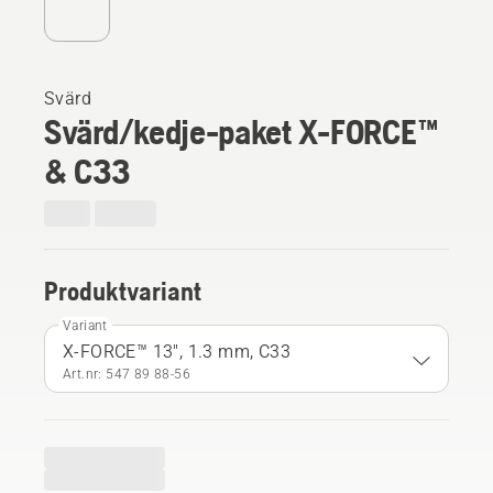
Svärd
Svärd/kedje-paket X-FORCE™
& C33
Produktvariant
Variant
X-FORCE™ 13", 1.3 mm, C33
Art.nr: 547 89 88‑56