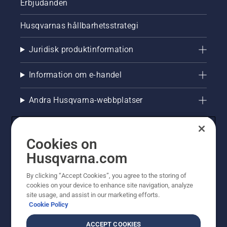
Erbjudanden
Husqvarnas hållbarhetsstrategi
Juridisk produktinformation
Information om e-handel
Andra Husqvarna-webbplatser
Cookies on
Husqvarna.com
By clicking “Accept Cookies”, you agree to the storing of
cookies on your device to enhance site navigation, analyze
site usage, and assist in our marketing efforts.
Cookie Policy
© Husqvarna AB (publ). All rights reserved. Priserna
som visas är rekommenderade cirkapriser. Alla angivna
ACCEPT COOKIES