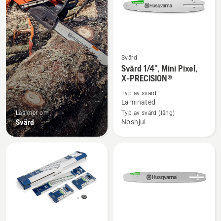
Svärd
Se
Svärd 1/4", Mini Pixel,
mer
X-PRECISION®
information
Typ av svärd
om
Laminated
Svärd
Läs mer om
Typ av svärd (lång)
1/4",
Svärd
Noshjul
Mini
Pixel,
X-
PRECISION®