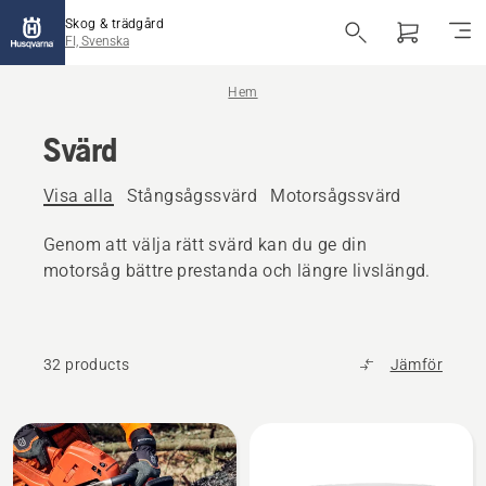
Skog & trädgård
FI, Svenska
Hem
Svärd
Visa alla
Stångsågssvärd
Motorsågssvärd
Genom att välja rätt svärd kan du ge din
motorsåg bättre prestanda och längre livslängd.
32 products
Jämför
Alla
produkter