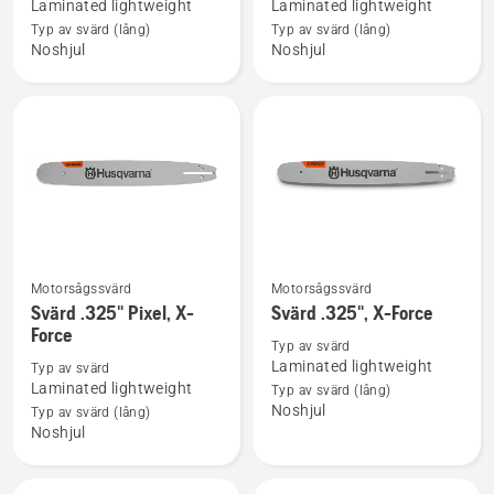
Laminated lightweight
Laminated lightweight
Svärd
Svärd
Typ av svärd (lång)
Typ av svärd (lång)
3/8"
3/8"
Noshjul
Noshjul
MINI,
MINI,
X-
X-
Force
Force
Motorsågssvärd
Motorsågssvärd
Se
Se
Svärd .325" Pixel, X-
Svärd .325", X-Force
mer
mer
Force
information
information
Typ av svärd
Laminated lightweight
Typ av svärd
om
om
Laminated lightweight
Typ av svärd (lång)
Svärd
Svärd
Noshjul
Typ av svärd (lång)
.325"
.325",
Noshjul
Pixel,
X-
X-
Force