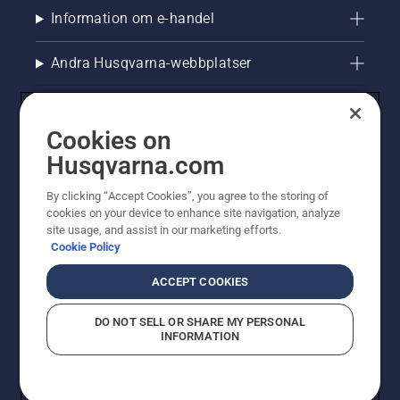
Information om e-handel
Andra Husqvarna-webbplatser
Cookies on
Husqvarna.com
By clicking “Accept Cookies”, you agree to the storing of
cookies on your device to enhance site navigation, analyze
site usage, and assist in our marketing efforts.
Cookie Policy
© Husqvarna AB (publ). All rights reserved. Priserna
som visas är rekommenderade cirkapriser. Alla angivna
ACCEPT COOKIES
priser är rekommenderade försäljningspriser (inkl.
moms) om inte produkten är tillgänglig för direkt köp.
DO NOT SELL OR SHARE MY PERSONAL
Cookiepolicy
Användningsvillkor
Sekretessmeddelande
INFORMATION
Företagsinformation