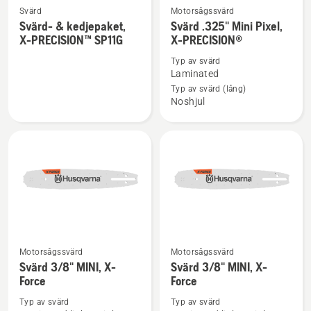
Svärd
Motorsågssvärd
Se
Se
Svärd- & kedjepaket,
Svärd .325" Mini Pixel,
mer
mer
X-PRECISION™ SP11G
X-PRECISION®
information
information
Typ av svärd
om
om
Laminated
Svärd-
Svärd
Typ av svärd (lång)
&
.325"
Noshjul
kedjepaket,
Mini
X-
Pixel,
PRECISION™
X-
SP11G
PRECISION®
Motorsågssvärd
Motorsågssvärd
Se
Se
Svärd 3/8" MINI, X-
Svärd 3/8" MINI, X-
mer
mer
Force
Force
information
information
Typ av svärd
Typ av svärd
om
om