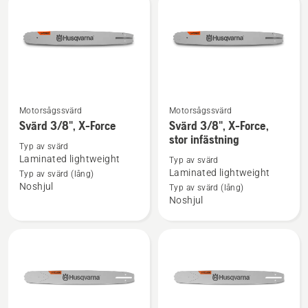
Force
Motorsågssvärd
Motorsågssvärd
Se
Se
Svärd 3/8", X-Force
Svärd 3/8", X-Force,
mer
mer
stor infästning
information
information
Typ av svärd
Laminated lightweight
Typ av svärd
om
om
Laminated lightweight
Typ av svärd (lång)
Svärd
Svärd
Noshjul
Typ av svärd (lång)
3/8",
3/8",
Noshjul
X-
X-
Force
Force,
stor
infästning