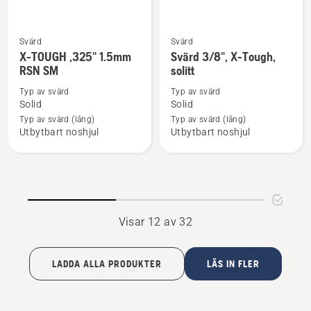
Svärd
Svärd
Se
Se
X-TOUGH ,325" 1.5mm
Svärd 3/8", X-Tough,
mer
mer
RSN SM
solitt
information
information
Typ av svärd
Typ av svärd
om
om
Solid
Solid
X-
Svärd
Typ av svärd (lång)
Typ av svärd (lång)
TOUGH
3/8",
Utbytbart noshjul
Utbytbart noshjul
,325"
X-
1.5mm
Tough,
RSN
solitt
SM
Visar 12 av 32
LADDA ALLA PRODUKTER
LÄS IN FLER