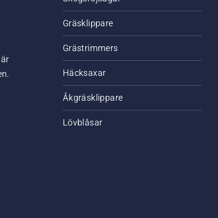
Gräsklippare
Grästrimmers
där
Häcksaxar
en.
Åkgräsklippare
Lövblåsar