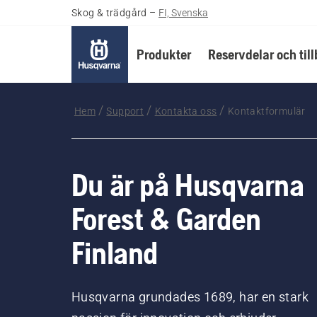
Skog & trädgård
–
FI, Svenska
Produkter
Reservdelar och til
Hem
Support
Kontakta oss
Kontaktformulär
Du är på Husqvarna
Forest & Garden
Finland
Husqvarna grundades 1689, har en stark