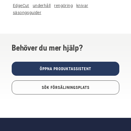
EdgeCut
underhåll
rengöring
knivar
säsongsguider
Behöver du mer hjälp?
ÖPPNA PRODUKTASSISTENT
SÖK FÖRSÄLJNINGSPLATS