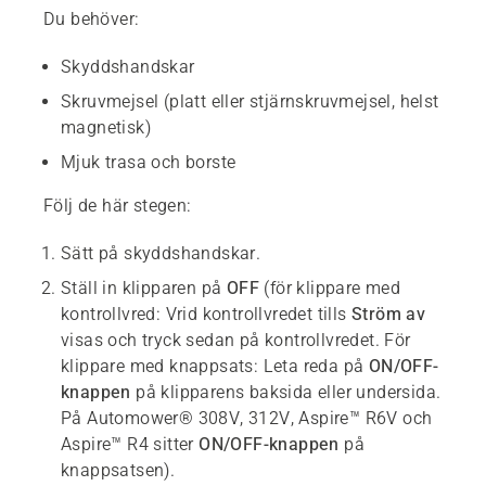
Du behöver:
Skyddshandskar
Skruvmejsel (platt eller stjärnskruvmejsel, helst
magnetisk)
Mjuk trasa och borste
Följ de här stegen:
Sätt på skyddshandskar.
Ställ in klipparen på
OFF
(för klippare med
kontrollvred: Vrid kontrollvredet tills
Ström av
visas och tryck sedan på kontrollvredet. För
klippare med knappsats: Leta reda på
ON/OFF-
knappen
på klipparens baksida eller undersida.
På Automower® 308V, 312V, Aspire™ R6V och
Aspire™ R4 sitter
ON/OFF-knappen
på
knappsatsen).