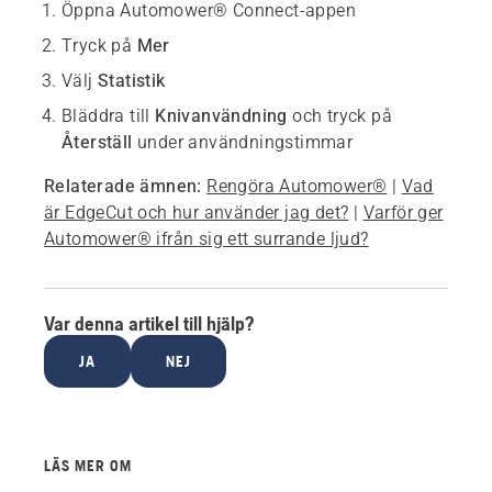
Öppna Automower® Connect-appen
Tryck på
Mer
Välj
Statistik
Bläddra till
Knivanvändning
och tryck på
Återställ
under användningstimmar
Relaterade ämnen:
Rengöra Automower®
|
Vad
är EdgeCut och hur använder jag det?
|
Varför ger
Automower® ifrån sig ett surrande ljud?
Var denna artikel till hjälp?
JA
NEJ
LÄS MER OM