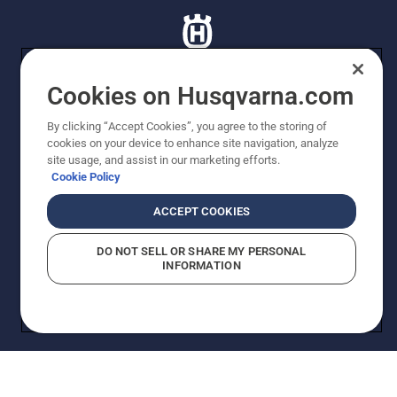
Cookies on Husqvarna.com
© Husqvarna AB (publ). All rights reserved. Priserna
By clicking “Accept Cookies”, you agree to the storing of
som visas är rekommenderade cirkapriser. Alla angivna
cookies on your device to enhance site navigation, analyze
priser är rekommenderade försäljningspriser (inkl.
site usage, and assist in our marketing efforts.
moms) om inte produkten är tillgänglig för direkt köp.
Cookie Policy
Cookiepolicy
Användningsvillkor
Sekretessmeddelande
Företagsinformation
ACCEPT COOKIES
DO NOT SELL OR SHARE MY PERSONAL
INFORMATION