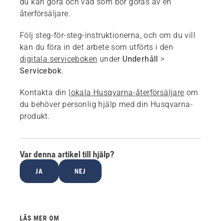
du kan göra och vad som bör göras av en
återförsäljare.
Följ steg-för-steg-instruktionerna, och om du vill
kan du föra in det arbete som utförts i den
digitala serviceboken
under
Underhåll
>
Servicebok
.
Kontakta din
lokala Husqvarna-återförsäljare
om
du behöver personlig hjälp med din Husqvarna-
produkt.
Var denna artikel till hjälp?
JA
NEJ
LÄS MER OM