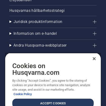
Husqvarnas hållbarhetsstrategi
Juridisk produktinformation
Information om e-handel
Andra Husqvarna-webbplatser
Cookies on
Husqvarna.com
By clicking “Accept Cookies”, you agree to the storing of
cookies on your device to enhance site navigation, analyze
site usage, and assist in our marketing efforts.
Cookie Policy
© Husqvarna AB (publ). All rights reserved. Priserna
som visas är rekommenderade cirkapriser. Alla angivna
ACCEPT COOKIES
priser är rekommenderade försäljningspriser (inkl.