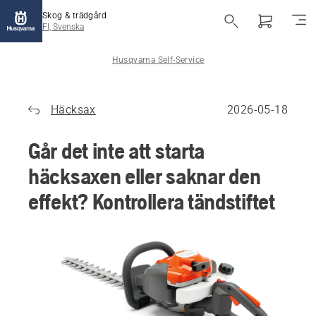
Skog & trädgård
FI, Svenska
Husqvarna Self-Service
Häcksax
2026-05-18
Går det inte att starta
häcksaxen eller saknar den
effekt? Kontrollera tändstiftet