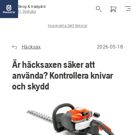
Skog & trädgård
FI, Svenska
Husqvarna Self-Service
Häcksax
2026-05-18
Är häcksaxen säker att
använda? Kontrollera knivar
och skydd