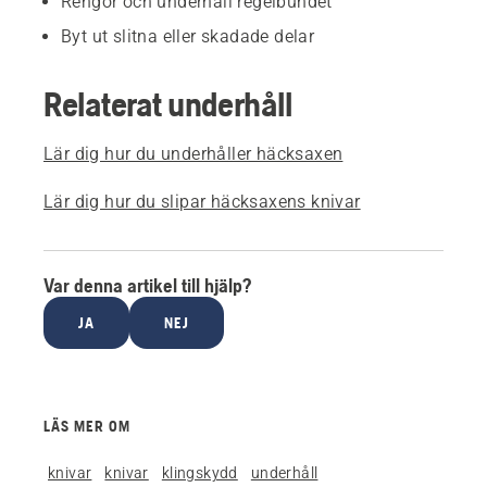
Rengör och underhåll regelbundet
Byt ut slitna eller skadade delar
Relaterat underhåll
Lär dig hur du underhåller häcksaxen
Lär dig hur du slipar häcksaxens knivar
Var denna artikel till hjälp?
JA
NEJ
LÄS MER OM
knivar
knivar
klingskydd
underhåll