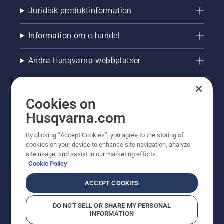
Juridisk produktinformation
Information om e-handel
Andra Husqvarna-webbplatser
Cookies on
Husqvarna.com
By clicking “Accept Cookies”, you agree to the storing of
cookies on your device to enhance site navigation, analyze
site usage, and assist in our marketing efforts.
Cookie Policy
© Husqvarna AB (publ). All rights reserved. Priserna
som visas är rekommenderade cirkapriser. Alla angivna
ACCEPT COOKIES
priser är rekommenderade försäljningspriser (inkl.
moms) om inte produkten är tillgänglig för direkt köp.
DO NOT SELL OR SHARE MY PERSONAL
Cookiepolicy
Användningsvillkor
Sekretessmeddelande
INFORMATION
Företagsinformation