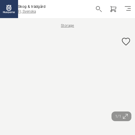
Skog & trädgård
FI, Svenska
Storage
1/1