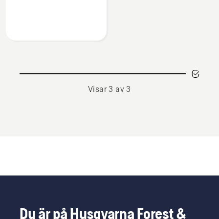
om
Långt
brytjärn
Visar 3 av 3
Du är på Husqvarna Forest &