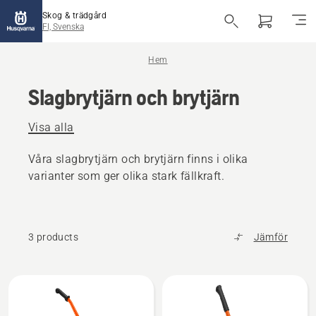
Skog & trädgård
FI, Svenska
Hem
Slagbrytjärn och brytjärn
Visa alla
Våra slagbrytjärn och brytjärn finns i olika
varianter som ger olika stark fällkraft.
3 products
Jämför
Alla
produkter