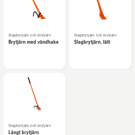
Se
Se
Slagbrytjärn och brytjärn
Slagbrytjärn och brytjärn
mer
mer
Brytjärn med vändhake
Slagbrytjärn, lätt
information
information
om
om
Brytjärn
Slagbrytjärn,
med
lätt
vändhake
Se
Slagbrytjärn och brytjärn
mer
Långt brytjärn
information