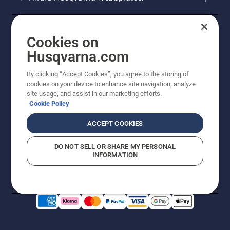
Cookies on
Husqvarna.com
By clicking “Accept Cookies”, you agree to the storing of
cookies on your device to enhance site navigation, analyze
site usage, and assist in our marketing efforts.
Cookie Policy
© Husqvarna AB (publ). All rights reserved. Priserna
som visas är rekommenderade cirkapriser. Alla angivna
ACCEPT COOKIES
priser är rekommenderade försäljningspriser (inkl.
moms) om inte produkten är tillgänglig för direkt köp.
DO NOT SELL OR SHARE MY PERSONAL
Cookiepolicy
Användningsvillkor
Sekretessmeddelande
INFORMATION
Företagsinformation