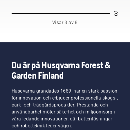
redskapet.
oönskad
team.
på själva
ofta för
här
I den här
tillväxt
Och de
jobbet.
svett
listan din
röjsågsguiden
samtidigt
ställer
och olja
säkerhet
finns en
som det
otroligt
– ämnen
Visar 8 av 8
vid
lista med
stimulerar
höga
som kan
arbete
tips på
ny
krav på
påverka
med
hur du
tillväxt.
sin
skyddslagret
motorsågar.
arbetar
Men
utrustning.
och
säkert
vilka
försämra
och
grenar
dess
effektivt
ska du
Du är på Husqvarna Forest &
funktion.
med din
beskära?
Garden Finland
Husqvarna
När ska
röjsåg.
du göra
det –
Husqvarna grundades 1689, har en stark passion
och vilka
verktyg
för innovation och erbjuder professionella skogs-,
kan du
park- och trädgårdsprodukter. Prestanda och
behöva?
användbarhet möter säkerhet och miljöomsorg i
För att
våra ledande innovationer, där batterilösningar
hjälpa
och robotteknik leder vägen.
dig att