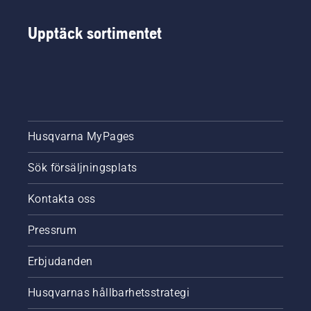
hitta rätt
bland
Upptäck sortimentet
alternativen
har vi
sammanställt
den här
enkla
guiden
för
beskärning
Husqvarna MyPages
av träd.
Sök försäljningsplats
Kontakta oss
Pressrum
Erbjudanden
Husqvarnas hållbarhetsstrategi