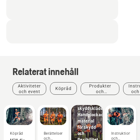
Relaterat innehåll
Produkter
Aktiviteter
Produkter
Instr
Köpråd
och
och event
och
och
innovationer
innovationer
Husqvarnas
skyddskläder:
Handplockade
Grönyteskötsel
material
Verktyg
för skydd
för
och
Köpråd
Berättelser
Instruktioner
grönyteskötsel,
och
och
flexibilitet