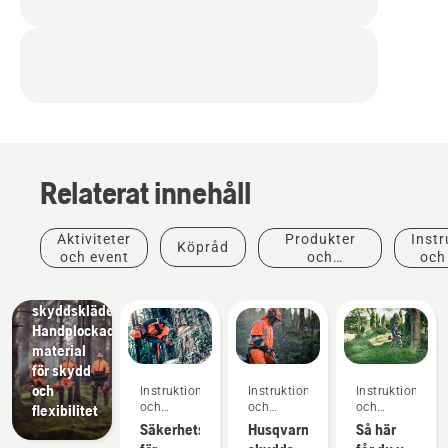
Relaterat innehåll
Produkter
Aktiviteter
Produkter
Instr
Köpråd
och
och event
och
och
innovationer
innovationer
Husqvarnas
skyddskläder:
Handplockade
material
för skydd
och
Instruktioner
Instruktioner
Instruktioner
och
och
och
flexibilitet
guider
guider
guider
Säkerhetskrav
Husqvarnas
Så här