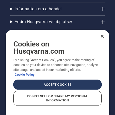
Information om e-handel
Andra Husqvarna-webbplatser
Cookies on
Husqvarna.com
By clicking “Accept Cookies”, you agree to the storing of
cookies on your device to enhance site navigation, analyze
site usage, and assist in our marketing efforts.
Cookie Policy
© Husqvarna AB (publ). All rights reserved. Priserna
som visas är rekommenderade cirkapriser. Alla angivna
ACCEPT COOKIES
priser är rekommenderade försäljningspriser (inkl.
moms) om inte produkten är tillgänglig för direkt köp.
DO NOT SELL OR SHARE MY PERSONAL
Cookiepolicy
Användningsvillkor
Sekretessmeddelande
INFORMATION
Företagsinformation