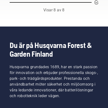
skog-
samtidigt
och
och
som det
föreskrifter
Visar 8 av 8
parkskötsel.
stimulerar
i olika
Tillsammans
ny
länder.
utgör de
tillväxt.
Men
vårt H-
Men
oavsett
team.
vilka
var du
Och de
grenar
befinner
ställer
ska du
Du är på Husqvarna Forest &
dig
otroligt
beskära?
förbättrar
höga
Garden Finland
När ska
utrustningen
krav på
du göra
på den
sin
det –
här
utrustning.
Husqvarna grundades 1689, har en stark passion
och vilka
listan din
verktyg
för innovation och erbjuder professionella skogs-,
säkerhet
kan du
vid
park- och trädgårdsprodukter. Prestanda och
behöva?
arbete
användbarhet möter säkerhet och miljöomsorg i
För att
med
våra ledande innovationer, där batterilösningar
hjälpa
motorsågar.
och robotteknik leder vägen.
dig att
hitta rätt
bland