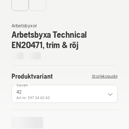
Arbetsbyxor
Arbetsbyxa Technical
EN20471, trim & röj
Produktvariant
Storleksguide
Variant
42
Art.nr: 597 24 62‑42