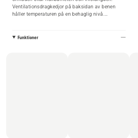
Ventilationsdragkedjor på baksidan av benen
håller temperaturen på en behaglig nivå.
Ergonomiskt förböjda knän. Storlek 46 - 60.
Funktioner