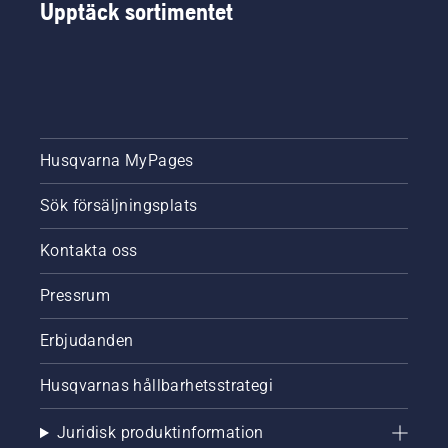
Upptäck sortimentet
alternativen
har vi
sammanställt
den här
enkla
guiden
för
beskärning
Husqvarna MyPages
av träd.
Sök försäljningsplats
Kontakta oss
Pressrum
Erbjudanden
Husqvarnas hållbarhetsstrategi
Juridisk produktinformation