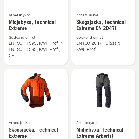
Arbetsbyxor
Arbetsjackor
Se
Se
Midjebyxa, Technical
Skogsjacka, Technical
mer
mer
Extreme
Extreme EN 20471
information
information
Godkänd enligt
Godkänd enligt
om
om
EN ISO 11393, KWF Profi /
EN ISO 20471 Class 3,
Midjebyxa,
Skogsjacka,
EN ISO 11393, KWF Profi,
KWF Profi
Technical
Technical
CE
Extreme
Extreme
EN 20471
Se
Se
Arbetsjackor
Arbetsbyxor
mer
mer
Skogsjacka, Technical
Midjebyxa, Technical
information
information
Extreme
Extreme Arborist