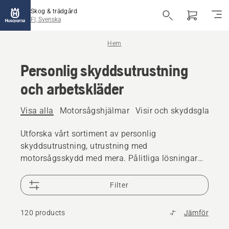
Skog & trädgård
FI, Svenska
Hem
Personlig skyddsutrustning
och arbetskläder
Visa alla
Motorsågshjälmar
Visir och skyddsglasögo
Utforska vårt sortiment av personlig
skyddsutrustning, utrustning med
motorsågsskydd med mera. Pålitliga lösningar
av hög kvalitet som ser till att du är redo för alla
utmaningar.
Filter
120 products
Jämför