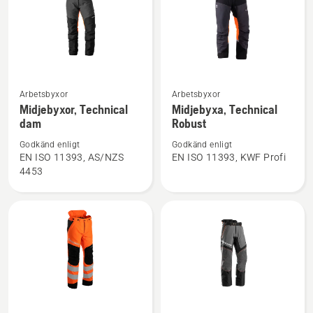
Se
Se
Arbetsbyxor
Arbetsbyxor
mer
mer
Midjebyxor, Technical
Midjebyxa, Technical
dam
Robust
information
information
om
om
Godkänd enligt
Godkänd enligt
Midjebyxor,
Midjebyxa,
EN ISO 11393, AS/NZS
EN ISO 11393, KWF Profi
4453
Technical
Technical
dam
Robust