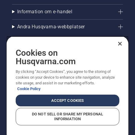
Information om e-handel
Andra Husqvarna-webbplatser
Cookies on
Husqvarna.com
By clicking “Accept Cookies”, you agree to the storing of
cookies on your device to enhance site navigation, analyze
site usage, and assist in our marketing efforts.
Cookie Policy
© Husqvarna AB (publ). All rights reserved. Priserna
som visas är rekommenderade cirkapriser. Alla angivna
ACCEPT COOKIES
priser är rekommenderade försäljningspriser (inkl.
moms) om inte produkten är tillgänglig för direkt köp.
DO NOT SELL OR SHARE MY PERSONAL
Cookiepolicy
Användningsvillkor
Sekretessmeddelande
INFORMATION
Företagsinformation