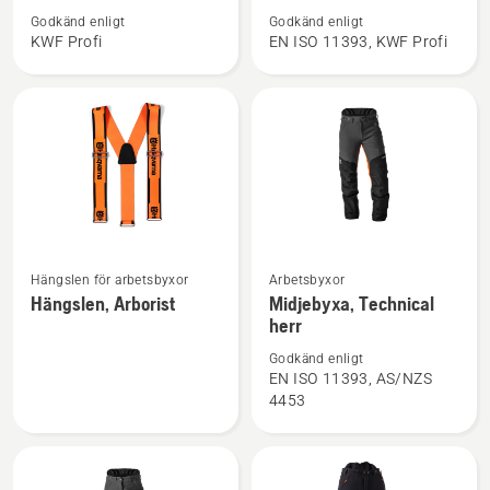
om
om
Godkänd enligt
Godkänd enligt
Skogsjacka,
Midjebyxa,
KWF Profi
EN ISO 11393, KWF Profi
Technical
Technical
Extreme
Extreme
Arborist
Se
Se
Hängslen för arbetsbyxor
Arbetsbyxor
mer
mer
Hängslen, Arborist
Midjebyxa, Technical
herr
information
information
om
om
Godkänd enligt
Hängslen,
Midjebyxa,
EN ISO 11393, AS/NZS
4453
Arborist
Technical
herr