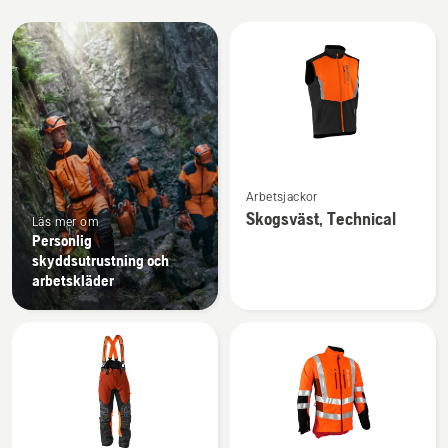
Alla
produkter
Se
Arbetsjackor
mer
Skogsväst, Technical
Läs mer om
information
Personlig
om
skyddsutrustning och
Skogsväst,
arbetskläder
Technical