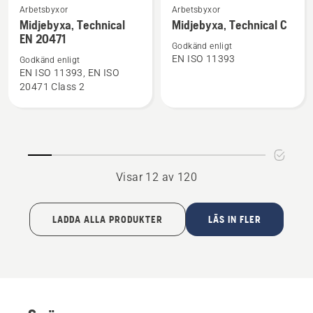
Se
Se
Arbetsbyxor
Arbetsbyxor
mer
mer
Midjebyxa, Technical
Midjebyxa, Technical C
EN 20471
information
information
Godkänd enligt
om
om
EN ISO 11393
Godkänd enligt
Midjebyxa,
Midjebyxa,
EN ISO 11393, EN ISO
20471 Class 2
Technical
Technical
EN 20471
C
Visar 12 av 120
LADDA ALLA PRODUKTER
LÄS IN FLER