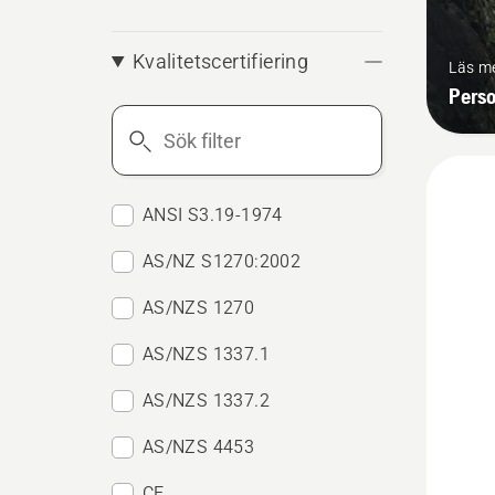
Kvalitetscertifiering
Läs m
Perso
Sök
filter
ANSI S3.19-1974
AS/NZ S1270:2002
AS/NZS 1270
AS/NZS 1337.1
AS/NZS 1337.2
AS/NZS 4453
CE
Se