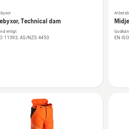
Se
sbyxor
Arbetsb
mer
ebyxor, Technical dam
Midje
tion
informat
nd enligt
Godkänd
om
SO 11393, AS/NZS 4453
EN ISO
xor,
Midjebyx
cal
Technica
Robust