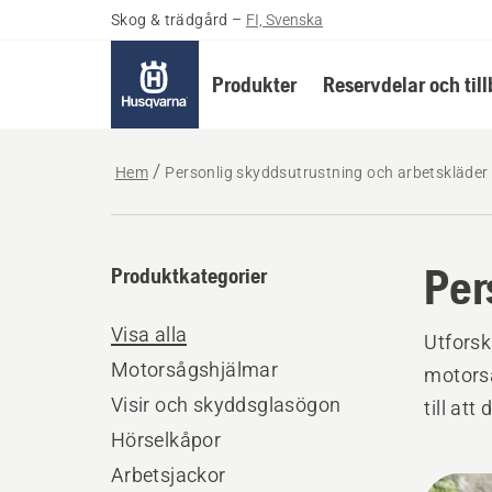
Skog & trädgård
–
FI, Svenska
Produkter
Reservdelar och til
Hem
Personlig skyddsutrustning och arbetskläder
Per
Produktkategorier
Visa alla
Utforsk
Motorsågshjälmar
motorså
Visir och skyddsglasögon
till att
Hörselkåpor
Arbetsjackor
Alla