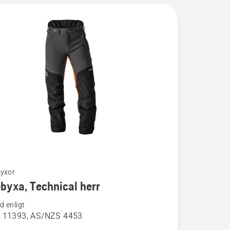
yxor
byxa, Technical herr
ion
 enligt
 11393, AS/NZS 4453
a,