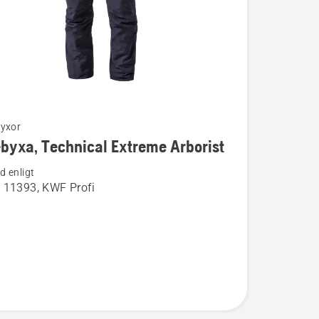
yxor
byxa, Technical Extreme Arborist
ion
 enligt
 11393, KWF Profi
a,
l