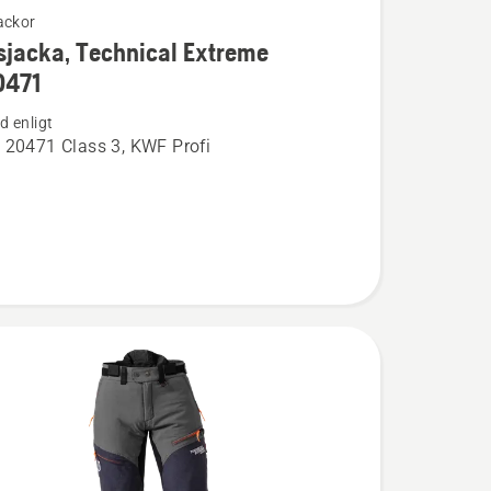
ackor
jacka, Technical Extreme
ion
0471
 enligt
cka,
 20471 Class 3, KWF Profi
l
1