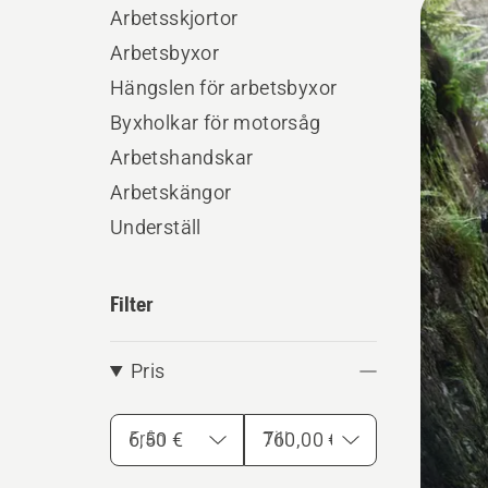
Arbetsskjortor
produ
Arbetsbyxor
Hängslen för arbetsbyxor
Byxholkar för motorsåg
Arbetshandskar
Arbetskängor
Underställ
Filter
Pris
Från
Till