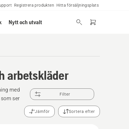
upport
Registrera produkten
Hitta försäljningsplats
k
Nytt och utvalt
h arbetskläder
tning med
Filter
t som ser
Jämför
Sortera efter