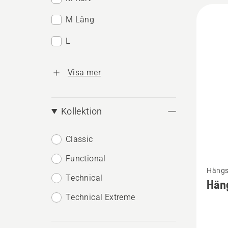
M Lång
L
Visa mer
Kollektion
Classic
Functional
Se
Hängs
mer
Technical
Häng
informa
Technical Extreme
om
Hängsl