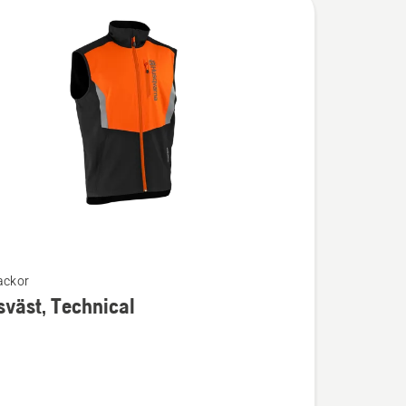
ackor
väst, Technical
ion
st,
l