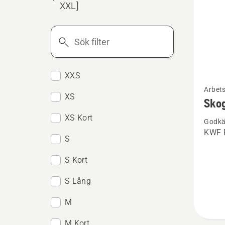
XXL]
Sök
filter
XXS
Se
Arbet
mer
XS
Skog
informa
XS Kort
Godkä
om
KWF P
Skogsj
S
Techni
S Kort
Extrem
S Lång
M
M Kort