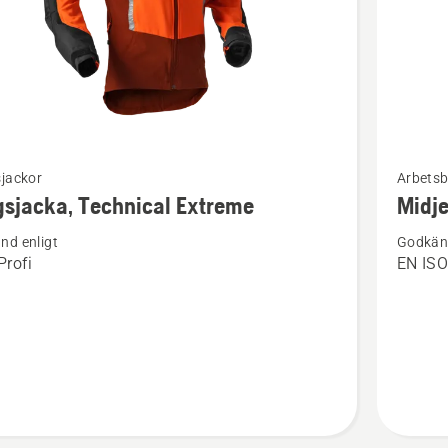
Se
sjackor
Arbetsb
mer
sjacka, Technical Extreme
Midje
tion
informat
nd enligt
Godkänd
om
rofi
EN ISO
acka,
Midjebyx
cal
Technica
e
Extreme
Arborist