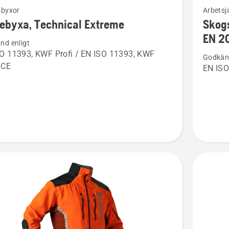
sbyxor
Arbetsj
mer
ebyxa, Technical Extreme
Skogs
tion
informat
EN 2
nd enligt
om
O 11393, KWF Profi / EN ISO 11393, KWF
Godkänd
yxa,
Skogsja
, CE
EN ISO
cal
Technica
e
Extreme
EN 2047