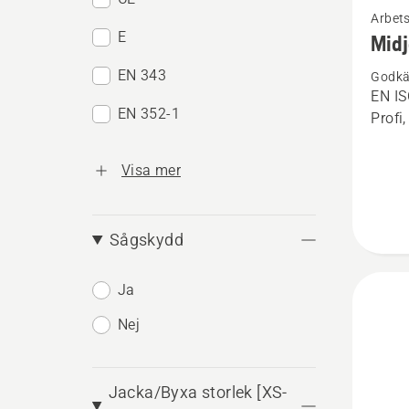
Arbet
mer
E
Midj
informa
EN 343
Godkä
om
EN IS
Midjeb
EN 352-1
Profi
Techni
Extrem
Visa mer
Sågskydd
Ja
Nej
Jacka/Byxa storlek [XS-