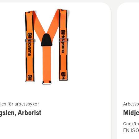
Se
len för arbetsbyxor
Arbetsb
mer
slen, Arborist
Midje
tion
informat
Godkänd
om
EN ISO
en,
Midjebyx