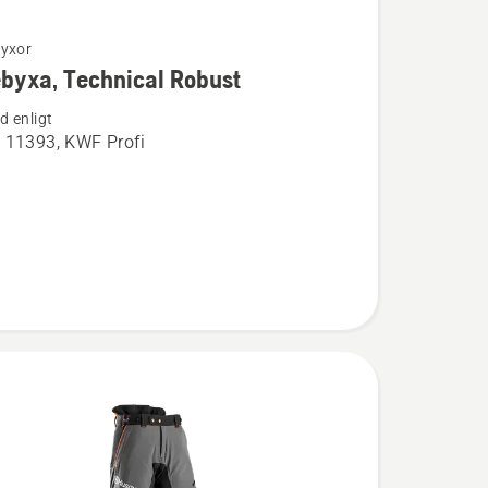
yxor
byxa, Technical Robust
ion
 enligt
 11393, KWF Profi
a,
l