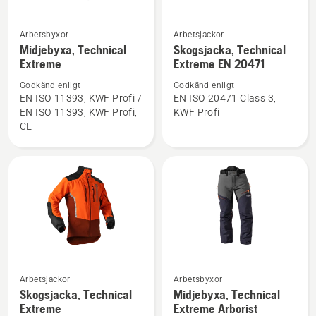
Arbetsbyxor
Arbetsjackor
Se
Se
Midjebyxa, Technical
Skogsjacka, Technical
mer
mer
Extreme
Extreme EN 20471
information
information
Godkänd enligt
Godkänd enligt
om
om
EN ISO 11393, KWF Profi /
EN ISO 20471 Class 3,
Midjebyxa,
Skogsjacka,
EN ISO 11393, KWF Profi,
KWF Profi
Technical
Technical
CE
Extreme
Extreme
EN 20471
Se
Se
Arbetsjackor
Arbetsbyxor
mer
mer
Skogsjacka, Technical
Midjebyxa, Technical
information
information
Extreme
Extreme Arborist