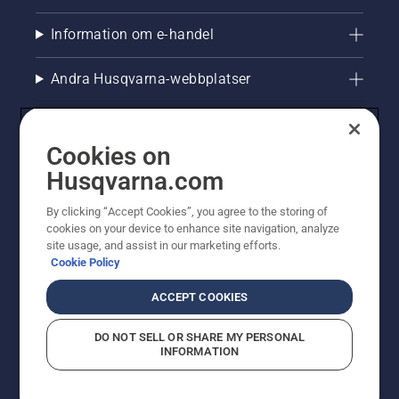
Information om e-handel
Andra Husqvarna-webbplatser
Cookies on
Husqvarna.com
By clicking “Accept Cookies”, you agree to the storing of
cookies on your device to enhance site navigation, analyze
site usage, and assist in our marketing efforts.
Cookie Policy
© Husqvarna AB (publ). All rights reserved. Priserna
som visas är rekommenderade cirkapriser. Alla angivna
ACCEPT COOKIES
priser är rekommenderade försäljningspriser (inkl.
moms) om inte produkten är tillgänglig för direkt köp.
DO NOT SELL OR SHARE MY PERSONAL
Cookiepolicy
Användningsvillkor
Sekretessmeddelande
INFORMATION
Företagsinformation