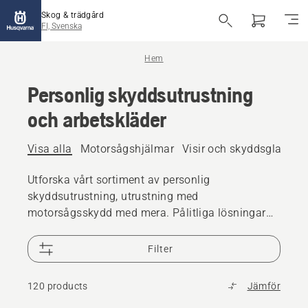
Skog & trädgård
FI, Svenska
Hem
Personlig skyddsutrustning
och arbetskläder
Visa alla
Motorsågshjälmar
Visir och skyddsglasögo
Utforska vårt sortiment av personlig
skyddsutrustning, utrustning med
motorsågsskydd med mera. Pålitliga lösningar
av hög kvalitet som ser till att du är redo för alla
utmaningar.
Filter
120 products
Jämför