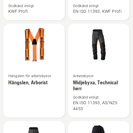
om
om
Godkänd enligt
Godkänd enligt
Skogsjacka,
Midjebyxa,
KWF Profi
EN ISO 11393, KWF Profi
Technical
Technical
Extreme
Extreme
Arborist
Se
Se
Hängslen för arbetsbyxor
Arbetsbyxor
mer
mer
Hängslen, Arborist
Midjebyxa, Technical
herr
information
information
om
om
Godkänd enligt
Hängslen,
Midjebyxa,
EN ISO 11393, AS/NZS
4453
Arborist
Technical
herr