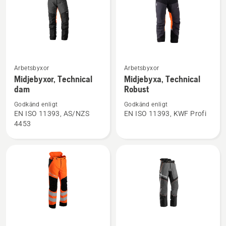
Se
Se
Arbetsbyxor
Arbetsbyxor
mer
mer
Midjebyxor, Technical
Midjebyxa, Technical
dam
Robust
information
information
om
om
Godkänd enligt
Godkänd enligt
Midjebyxor,
Midjebyxa,
EN ISO 11393, AS/NZS
EN ISO 11393, KWF Profi
4453
Technical
Technical
dam
Robust