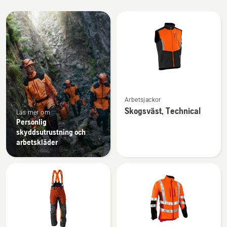
Alla
produkter
Se
Arbetsjackor
mer
Skogsväst, Technical
Läs mer om
information
Personlig
om
skyddsutrustning och
Skogsväst,
arbetskläder
Technical