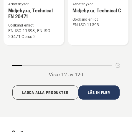
Se
Se
Arbetsbyxor
Arbetsbyxor
mer
mer
Midjebyxa, Technical
Midjebyxa, Technical C
EN 20471
information
information
Godkänd enligt
om
om
EN ISO 11393
Godkänd enligt
Midjebyxa,
Midjebyxa,
EN ISO 11393, EN ISO
20471 Class 2
Technical
Technical
EN 20471
C
Visar 12 av 120
LADDA ALLA PRODUKTER
LÄS IN FLER