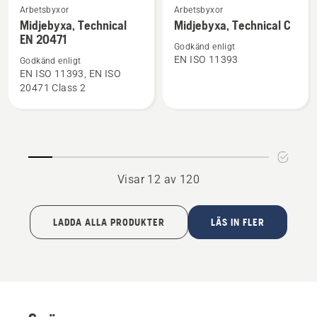
Se
Se
Arbetsbyxor
Arbetsbyxor
mer
mer
Midjebyxa, Technical
Midjebyxa, Technical C
EN 20471
information
information
Godkänd enligt
om
om
EN ISO 11393
Godkänd enligt
Midjebyxa,
Midjebyxa,
EN ISO 11393, EN ISO
20471 Class 2
Technical
Technical
EN 20471
C
Visar 12 av 120
LADDA ALLA PRODUKTER
LÄS IN FLER