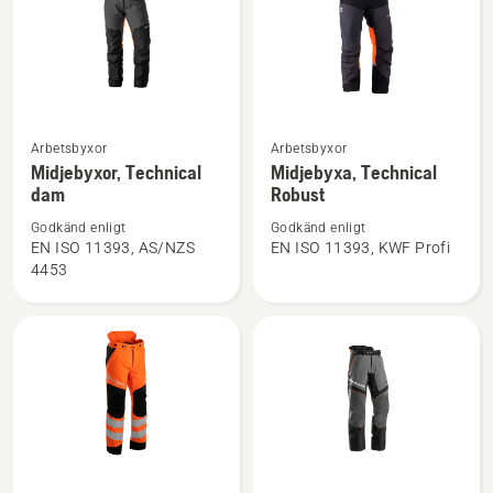
Se
Se
Arbetsbyxor
Arbetsbyxor
mer
mer
Midjebyxor, Technical
Midjebyxa, Technical
dam
Robust
information
information
om
om
Godkänd enligt
Godkänd enligt
Midjebyxor,
Midjebyxa,
EN ISO 11393, AS/NZS
EN ISO 11393, KWF Profi
4453
Technical
Technical
dam
Robust