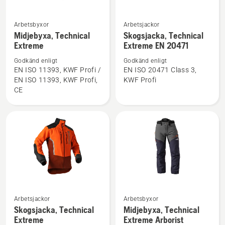
Arbetsbyxor
Arbetsjackor
Se
Se
Midjebyxa, Technical
Skogsjacka, Technical
mer
mer
Extreme
Extreme EN 20471
information
information
Godkänd enligt
Godkänd enligt
om
om
EN ISO 11393, KWF Profi /
EN ISO 20471 Class 3,
Midjebyxa,
Skogsjacka,
EN ISO 11393, KWF Profi,
KWF Profi
Technical
Technical
CE
Extreme
Extreme
EN 20471
Se
Se
Arbetsjackor
Arbetsbyxor
mer
mer
Skogsjacka, Technical
Midjebyxa, Technical
information
information
Extreme
Extreme Arborist