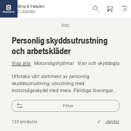
Skog & trädgård
FI, Svenska
Hem
Personlig skyddsutrustning
och arbetskläder
Visa alla
Motorsågshjälmar
Visir och skyddsglasögo
Utforska vårt sortiment av personlig
skyddsutrustning, utrustning med
motorsågsskydd med mera. Pålitliga lösningar
av hög kvalitet som ser till att du är redo för alla
utmaningar.
Filter
120 products
Jämför