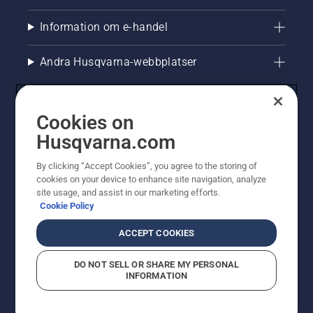
Information om e-handel
Andra Husqvarna-webbplatser
Cookies on
Husqvarna.com
By clicking “Accept Cookies”, you agree to the storing of
cookies on your device to enhance site navigation, analyze
site usage, and assist in our marketing efforts.
Cookie Policy
© Husqvarna AB (publ). All rights reserved. Priserna
som visas är rekommenderade cirkapriser. Alla angivna
ACCEPT COOKIES
priser är rekommenderade försäljningspriser (inkl.
moms) om inte produkten är tillgänglig för direkt köp.
DO NOT SELL OR SHARE MY PERSONAL
Cookiepolicy
Användningsvillkor
Sekretessmeddelande
INFORMATION
Företagsinformation