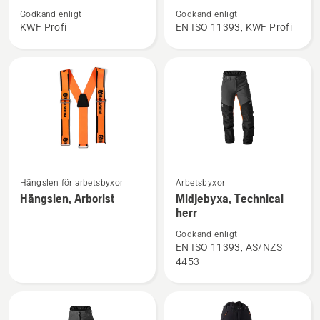
om
om
Godkänd enligt
Godkänd enligt
Skogsjacka,
Midjebyxa,
KWF Profi
EN ISO 11393, KWF Profi
Technical
Technical
Extreme
Extreme
Arborist
Se
Se
Hängslen för arbetsbyxor
Arbetsbyxor
mer
mer
Hängslen, Arborist
Midjebyxa, Technical
herr
information
information
om
om
Godkänd enligt
Hängslen,
Midjebyxa,
EN ISO 11393, AS/NZS
4453
Arborist
Technical
herr