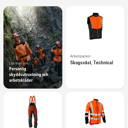
Alla
produkter
Se
Arbetsjackor
mer
Skogsväst, Technical
Läs mer om
information
Personlig
om
skyddsutrustning och
Skogsväst,
arbetskläder
Technical