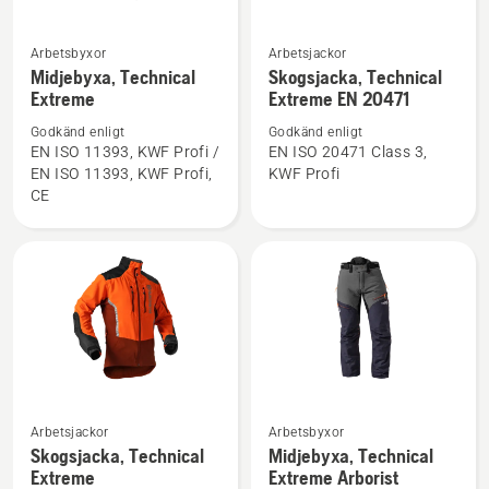
Arbetsbyxor
Arbetsjackor
Se
Se
Midjebyxa, Technical
Skogsjacka, Technical
mer
mer
Extreme
Extreme EN 20471
information
information
Godkänd enligt
Godkänd enligt
om
om
EN ISO 11393, KWF Profi /
EN ISO 20471 Class 3,
Midjebyxa,
Skogsjacka,
EN ISO 11393, KWF Profi,
KWF Profi
Technical
Technical
CE
Extreme
Extreme
EN 20471
Se
Se
Arbetsjackor
Arbetsbyxor
mer
mer
Skogsjacka, Technical
Midjebyxa, Technical
information
information
Extreme
Extreme Arborist