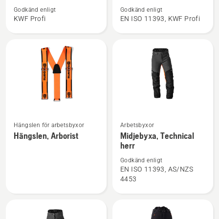
om
om
Godkänd enligt
Godkänd enligt
Skogsjacka,
Midjebyxa,
KWF Profi
EN ISO 11393, KWF Profi
Technical
Technical
Extreme
Extreme
Arborist
Se
Se
Hängslen för arbetsbyxor
Arbetsbyxor
mer
mer
Hängslen, Arborist
Midjebyxa, Technical
herr
information
information
om
om
Godkänd enligt
Hängslen,
Midjebyxa,
EN ISO 11393, AS/NZS
4453
Arborist
Technical
herr