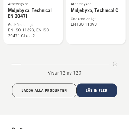
Se
Se
Arbetsbyxor
Arbetsbyxor
mer
mer
Midjebyxa, Technical
Midjebyxa, Technical C
EN 20471
information
information
Godkänd enligt
om
om
EN ISO 11393
Godkänd enligt
Midjebyxa,
Midjebyxa,
EN ISO 11393, EN ISO
20471 Class 2
Technical
Technical
EN 20471
C
Visar 12 av 120
LADDA ALLA PRODUKTER
LÄS IN FLER