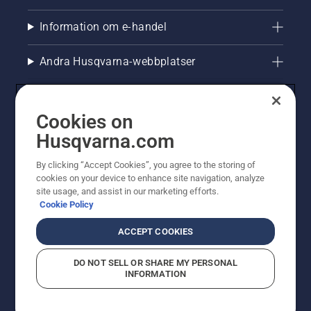
Information om e-handel
Andra Husqvarna-webbplatser
Cookies on
Husqvarna.com
By clicking “Accept Cookies”, you agree to the storing of
cookies on your device to enhance site navigation, analyze
site usage, and assist in our marketing efforts.
Cookie Policy
© Husqvarna AB (publ). All rights reserved. Priserna
som visas är rekommenderade cirkapriser. Alla angivna
ACCEPT COOKIES
priser är rekommenderade försäljningspriser (inkl.
moms) om inte produkten är tillgänglig för direkt köp.
DO NOT SELL OR SHARE MY PERSONAL
Cookiepolicy
Användningsvillkor
Sekretessmeddelande
INFORMATION
Företagsinformation