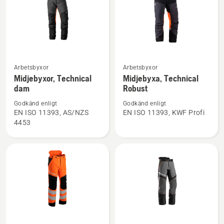
Se
Se
Arbetsbyxor
Arbetsbyxor
mer
mer
Midjebyxor, Technical
Midjebyxa, Technical
dam
Robust
information
information
om
om
Godkänd enligt
Godkänd enligt
Midjebyxor,
Midjebyxa,
EN ISO 11393, AS/NZS
EN ISO 11393, KWF Profi
4453
Technical
Technical
dam
Robust