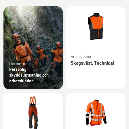
Alla
produkter
Se
Arbetsjackor
mer
Skogsväst, Technical
Läs mer om
information
Personlig
om
skyddsutrustning och
Skogsväst,
arbetskläder
Technical