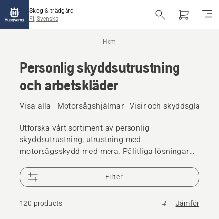
Skog & trädgård
FI, Svenska
Hem
Personlig skyddsutrustning
och arbetskläder
Visa alla
Motorsågshjälmar
Visir och skyddsglasögo
Utforska vårt sortiment av personlig
skyddsutrustning, utrustning med
motorsågsskydd med mera. Pålitliga lösningar
av hög kvalitet som ser till att du är redo för alla
utmaningar.
Filter
120 products
Jämför