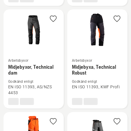
herr
Arbetsbyxor
Arbetsbyxor
Se
Se
Midjebyxor, Technical
Midjebyxa, Technical
mer
mer
dam
Robust
information
information
Godkänd enligt
Godkänd enligt
om
om
EN ISO 11393, AS/NZS
EN ISO 11393, KWF Profi
Midjebyxor,
Midjebyxa,
4453
Technical
Technical
dam
Robust