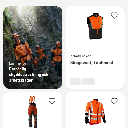
Alla
produkter
Se
Arbetsjackor
mer
Skogsväst, Technical
Läs mer om
information
Personlig
om
skyddsutrustning och
Skogsväst,
arbetskläder
Technical