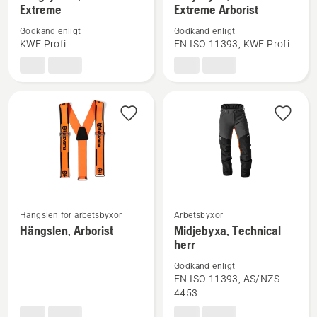
Extreme
Extreme Arborist
information
information
om
om
Godkänd enligt
Godkänd enligt
Skogsjacka,
Midjebyxa,
KWF Profi
EN ISO 11393, KWF Profi
Technical
Technical
Extreme
Extreme
Arborist
Hängslen för arbetsbyxor
Arbetsbyxor
Se
Se
Hängslen, Arborist
Midjebyxa, Technical
mer
mer
herr
information
information
Godkänd enligt
om
om
EN ISO 11393, AS/NZS
Hängslen,
Midjebyxa,
4453
Arborist
Technical