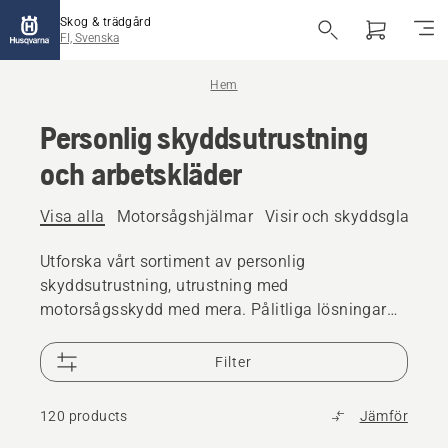
Skog & trädgård
FI, Svenska
Hem
Personlig skyddsutrustning
och arbetskläder
Visa alla
Motorsågshjälmar
Visir och skyddsglasögo
Utforska vårt sortiment av personlig
skyddsutrustning, utrustning med
motorsågsskydd med mera. Pålitliga lösningar
av hög kvalitet som ser till att du är redo för alla
utmaningar.
Filter
120 products
Jämför