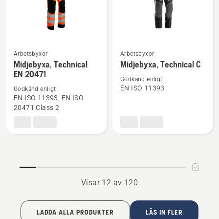
Arbetsbyxor
Arbetsbyxor
Se
Se
Midjebyxa, Technical
Midjebyxa, Technical C
mer
mer
EN 20471
information
information
Godkänd enligt
EN ISO 11393
Godkänd enligt
om
om
EN ISO 11393, EN ISO
Midjebyxa,
Midjebyxa,
20471 Class 2
Technical
Technical
EN 20471
C
Visar 12 av 120
LADDA ALLA PRODUKTER
LÄS IN FLER