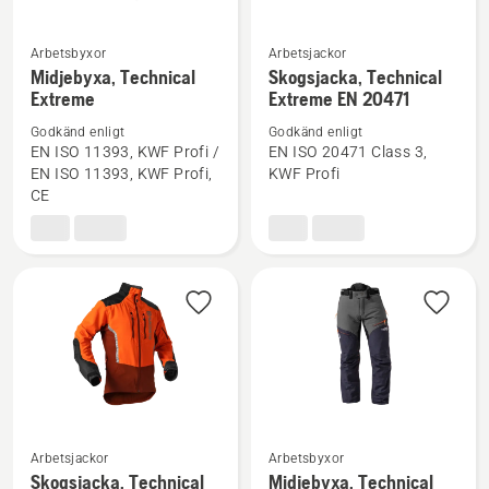
Arbetsbyxor
Arbetsjackor
Se
Se
Midjebyxa, Technical
Skogsjacka, Technical
mer
mer
Extreme
Extreme EN 20471
information
information
Godkänd enligt
Godkänd enligt
om
om
EN ISO 11393, KWF Profi /
EN ISO 20471 Class 3,
Midjebyxa,
Skogsjacka,
EN ISO 11393, KWF Profi,
KWF Profi
CE
Technical
Technical
Extreme
Extreme
EN 20471
Se
Se
Arbetsjackor
Arbetsbyxor
mer
mer
Skogsjacka, Technical
Midjebyxa, Technical