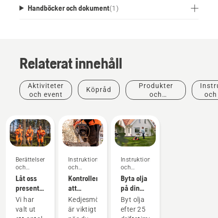
Handböcker och dokument
(
1
)
Relaterat innehåll
Aktiviteter
Produkter
Instr
Köpråd
och event
och
och
innovationer
Berättelser
Instruktioner
Instruktioner
och
och
och
inspiration
guider
guider
Låt oss
Kontrollera
Byta olja
presentera
att
på din
Husqvarnas
kedjesmörjningen
gräsklippare
Vi har
Kedjesmörjning
Byt olja
H-Team
fungerar
från
valt ut
är viktigt
efter 25
– våra
på din
Husqvarna