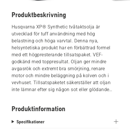
Produktbeskrivning
Husqvarna XP® Synthetic tvåtaktsolja är
utvecklad för tuff användning med hög
belastning och höga varvtal. Denna nya,
helsyntetiska produkt har en förbättrad formel
med ett högpresterande tillsatspaket. VEF-
godkänd med toppresultat. Oljan ger mindre
avgasrök och extremt bra smörjning, renare
motor och mindre beläggning på kolven och i
vevhuset. Tillsatspaketet säkerställer att oljan
inte lämnar efter sig någon sot eller glödande
gnistor när den renar. Lämplig för alla
Husqvarnas tvåtaktsprodukter.
Produktinformation
Specifikationer