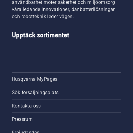
användbarhet möter säkerhet och miljöomsorg i
krav på
livslängd.
våra ledande innovationer, där batterilösningar
sin
Följ
utrustning.
och robotteknik leder vägen.
anvisningarna
i den här
korta
Upptäck sortimentet
videon
för att
lära dig
hur du
kontrollerar
att
motorsågens
kedjesmörjningssystem
Husqvarna MyPages
fungerar
som det
Sök försäljningsplats
ska.
Börja
med att
Kontakta oss
kontrollera
oljenivån.
Pressrum
Starta
motorsågen
Erbjudanden