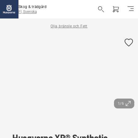
Skog & trädgård
FI, Svenska
Olja, bränsle och Fett
1/6
Husqvarna XP® Synthetic