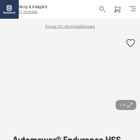
Skog & trädgård
FI, Svenska
Knivar till robotgräsklippare
1/4
Automower® Endurance HSS