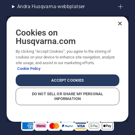
Andra Husqvarna-webbplatser
Cookies on
Husqvarna.com
By clicking “Accept Cookies”, you agree to the storing of
cookies on your device to enhance site navigation, analyze
site usage, and assist in our marketing efforts.
Cookie Policy
© Husqvarna AB (publ). All rights reserved. Priserna
som visas är rekommenderade cirkapriser. Alla angivna
ACCEPT COOKIES
priser är rekommenderade försäljningspriser (inkl.
moms) om inte produkten är tillgänglig för direkt köp.
DO NOT SELL OR SHARE MY PERSONAL
Cookiepolicy
Användningsvillkor
Sekretessmeddelande
INFORMATION
Företagsinformation