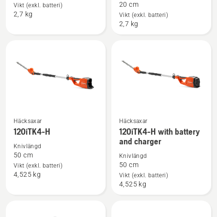
Aspire™
Aspire™
20 cm
Vikt (exkl. batteri)
2,7 kg
S20
S20
Vikt (exkl. batteri)
2,7 kg
+
+
Aspire™
Aspire™
teleskopskaft
teleskopskaft
-
med
batteri
och
laddare
Häcksaxar
Häcksaxar
Se
Se
120iTK4-H
120iTK4-H with battery
mer
mer
and charger
information
information
Knivlängd
50 cm
Knivlängd
om
om
50 cm
Vikt (exkl. batteri)
120iTK4-
120iTK4-
4,525 kg
Vikt (exkl. batteri)
H
H
4,525 kg
with
battery
and