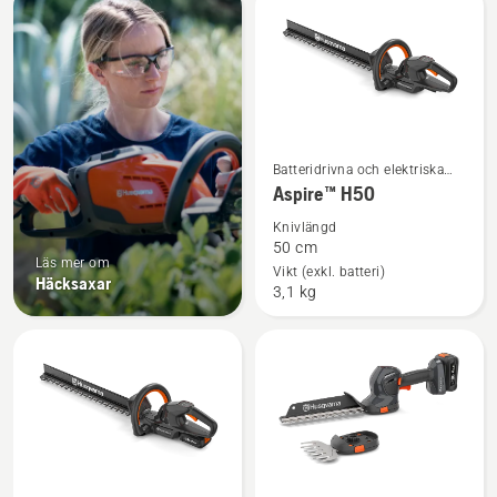
produkter
Se
Batteridrivna och elektriska
mer
häcksaxar
Aspire™ H50
information
Knivlängd
om
50 cm
Läs mer om
Aspire™
Vikt (exkl. batteri)
Häcksaxar
3,1 kg
H50