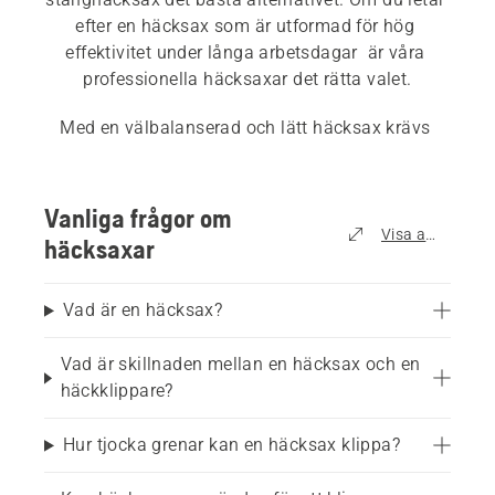
efter en häcksax som är utformad för hög 
effektivitet under långa arbetsdagar 
 är våra 
professionella häcksaxar det rätta valet.
Med en välbalanserad och lätt häcksax krävs 
mindre ansträngning för att få jobbet gjort. 
Häcksaxar med dubbelsidig knivbalk kan flyttas 
från sida till sida när du trimmar och klipper. 
Vanliga frågor om
Enkelsidiga balkar passar bra för långa drag över 
Visa alla
häcksaxar
häckar. Välj mellan olika balklängder och hitta 
den modell som passar din uppgift. Det finns 
Vad är en häcksax?
även olika knivlängder att välja mellan beroende 
på vilket jobb som ska utföras. Se vår 
köpguide 
Vad är skillnaden mellan en häcksax och en
för häcksaxar
 som hjälper dig att göra det bästa 
häckklippare?
valet.
Hur tjocka grenar kan en häcksax klippa?