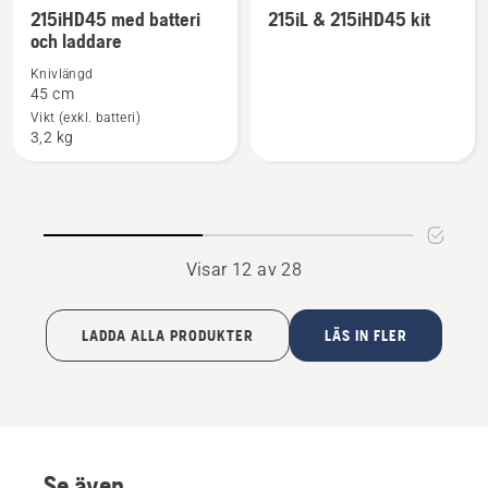
häcksaxar
häcksaxar
215iHD45 med batteri
215iL & 215iHD45 kit
mer
mer
och laddare
information
information
Knivlängd
om
om
45 cm
215iHD45
215iL
Vikt (exkl. batteri)
med
&
3,2 kg
batteri
215iHD45
och
kit
laddare
Visar 12 av 28
LADDA ALLA PRODUKTER
LÄS IN FLER
Se även