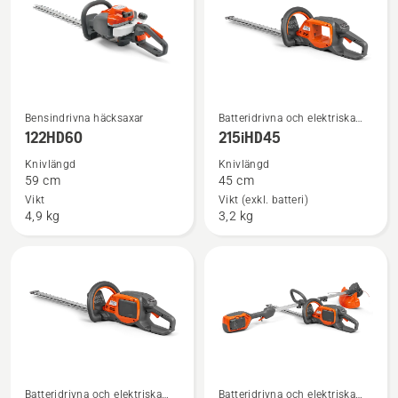
charger
Se
Se
Bensindrivna häcksaxar
Batteridrivna och elektriska
mer
mer
häcksaxar
122HD60
215iHD45
information
information
Knivlängd
Knivlängd
om
om
59 cm
45 cm
122HD60
215iHD45
Vikt
Vikt (exkl. batteri)
4,9 kg
3,2 kg
Batteridrivna och elektriska
Batteridrivna och elektriska
Se
Se