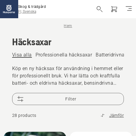
Skog & trädgård
FI, Svenska
Hem
Häcksaxar
Visa alla
Professionella häcksaxar
Batteridrivna och
Köp en ny häcksax för användning i hemmet eller
för professionellt bruk. Vi har lätta och kraftfulla
batteri- och eldrivna häcksaxar, bensindrivna
häcksaxar och stånghäcksaxar.
Filter
28 products
Jämför
Alla