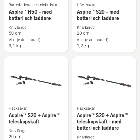
Batteridrivna och elektriska
Häcksaxar
Se
Se
häcksaxar
Aspire™ H50 - med
Aspire™ S20 - med
mer
mer
batteri och laddare
batteri och laddare
information
information
Knivlängd
Knivlängd
om
om
50 cm
20 cm
Aspire™
Aspire™
Vikt (exkl. batteri)
Vikt (exkl. batteri)
H50
S20
3,1 kg
1,2 kg
-
-
med
med
batteri
batteri
och
och
laddare
laddare
Häcksaxar
Häcksaxar
Se
Se
Aspire™ S20 + Aspire™
Aspire™ S20 + Aspire™
mer
mer
teleskopskaft
teleskopskaft - med
batteri och laddare
information
information
Knivlängd
om
om
20 cm
Knivlängd