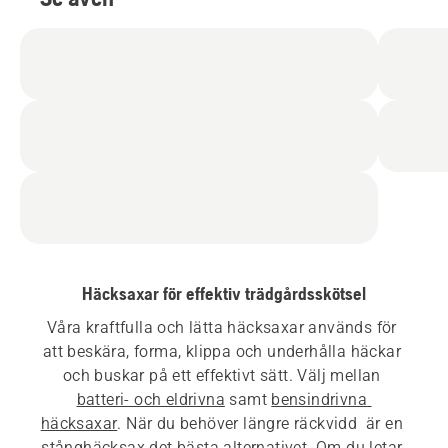
Häcksaxar för effektiv trädgårdsskötsel
Våra kraftfulla och lätta häcksaxar används för 
att beskära, forma, klippa och underhålla häckar 
och buskar på ett effektivt sätt. Välj mellan 
batteri- och eldrivna
 samt 
bensindrivna 
häcksaxar
. När du behöver längre räckvidd 
 är en 
stånghäcksax det bästa alternativet. Om du letar 