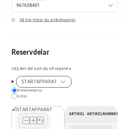
Så här hittar du artikelnumret
Reservdelar
Välj den del som du vill reparera
STARTAPPARAT
Choose
Kombinerad vy
Listvy
your
preferred
view
ARTIKEL
ARTIKELNUMMER
type
for