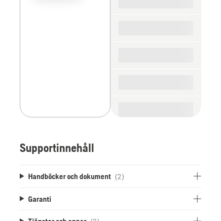
the
spare
parts
Supportinnehåll
Handböcker och dokument
(2)
Garanti
Tjänster och appar