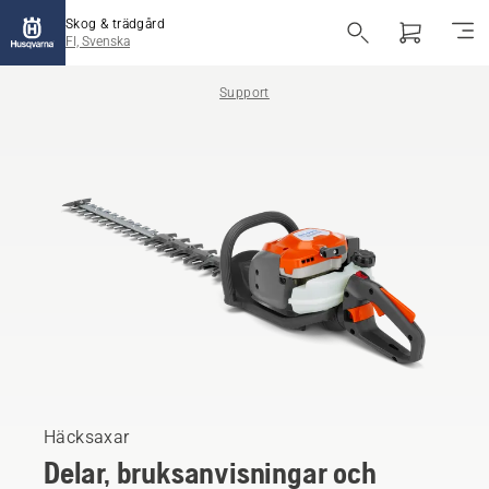
Skog & trädgård
FI, Svenska
Support
Häcksaxar
Delar, bruksanvisningar och