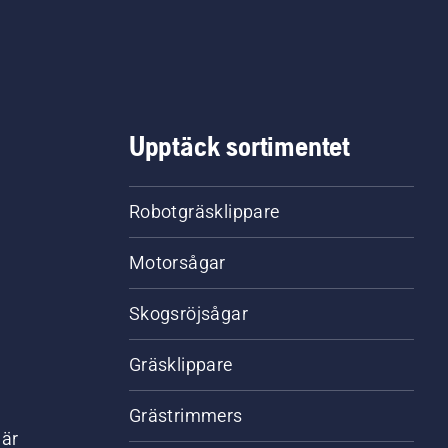
Upptäck sortimentet
Robotgräsklippare
Motorsågar
Skogsröjsågar
Gräsklippare
Grästrimmers
där