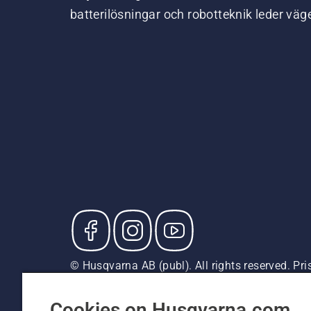
batterilösningar och robotteknik leder väg
© Husqvarna AB (publ). All rights reserved. P
försäljningspriser (inkl. moms) om inte produkte
Cookiepolicy
Användningsvillkor
Sekretessmeddela
Cookies on Husqvarna.com