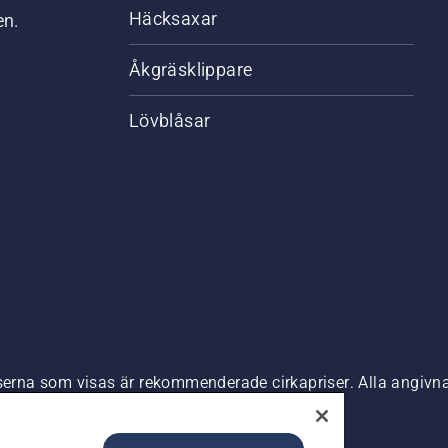
Häcksaxar
en.
Åkgräsklippare
Lövblåsar
riserna som visas är rekommenderade cirkapriser. Alla angiv
n är tillgänglig för direkt köp.
nde
Företagsinformation