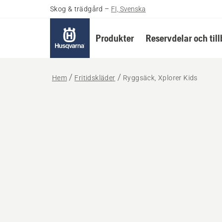
Skog & trädgård
–
FI, Svenska
Produkter
Reservdelar och til
Hem
Fritidskläder
Ryggsäck, Xplorer Kids