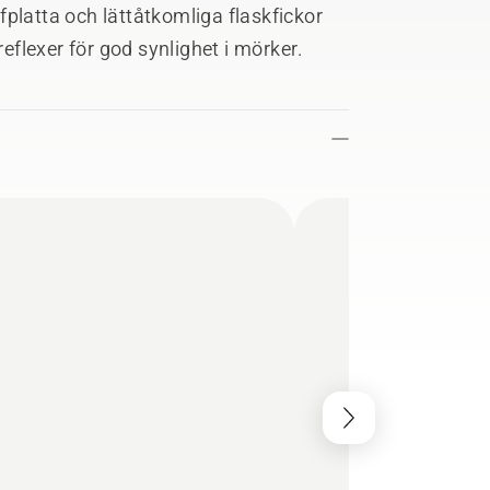
platta och lättåtkomliga flaskfickor
flexer för god synlighet i mörker.