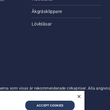
Åkgräsklippare
Lövblåsar
riserna som visas är rekommenderade cirkapriser. Alla angiv
n är tillgänglig för direkt köp.
nde
Företagsinformation
ACCEPT COOKIES