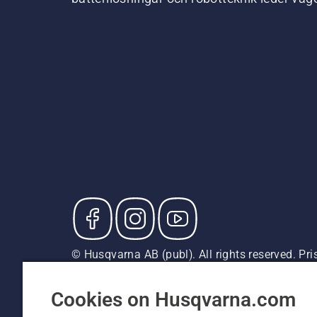
© Husqvarna AB (publ). All rights reserved. P
försäljningspriser (inkl. moms) om inte produkte
Cookiepolicy
Användningsvillkor
Sekretessmeddela
Cookies on Husqvarna.com