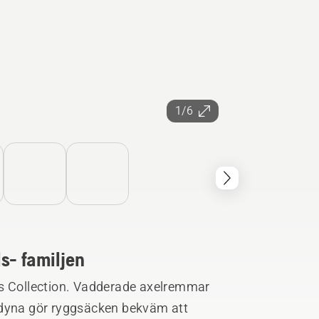
1/6
s- familjen
ds Collection. Vadderade axelremmar
tdyna gör ryggsäcken bekväm att