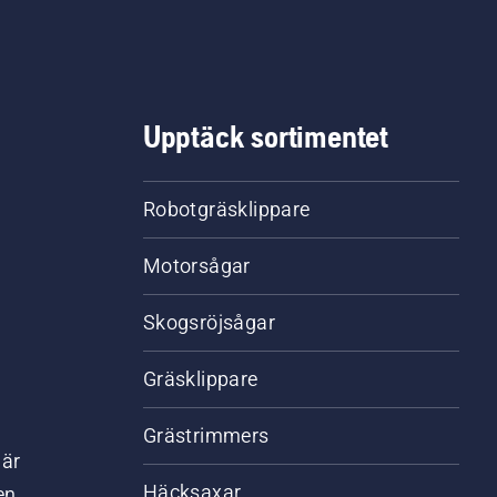
Upptäck sortimentet
Robotgräsklippare
Motorsågar
Skogsröjsågar
Gräsklippare
Grästrimmers
där
Häcksaxar
en.