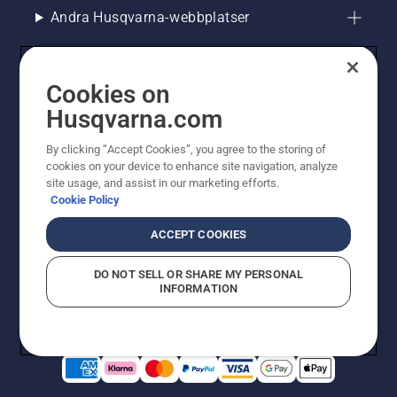
Andra Husqvarna-webbplatser
Cookies on
Husqvarna.com
By clicking “Accept Cookies”, you agree to the storing of
cookies on your device to enhance site navigation, analyze
site usage, and assist in our marketing efforts.
Cookie Policy
© Husqvarna AB (publ). All rights reserved. Priserna
som visas är rekommenderade cirkapriser. Alla angivna
ACCEPT COOKIES
priser är rekommenderade försäljningspriser (inkl.
moms) om inte produkten är tillgänglig för direkt köp.
DO NOT SELL OR SHARE MY PERSONAL
Cookiepolicy
Användningsvillkor
Sekretessmeddelande
INFORMATION
Företagsinformation