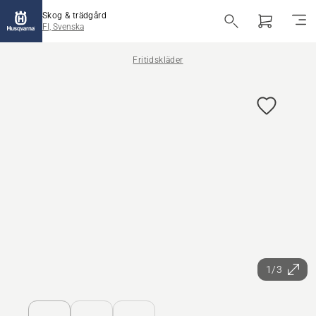
Skog & trädgård
FI, Svenska
Fritidskläder
1/3