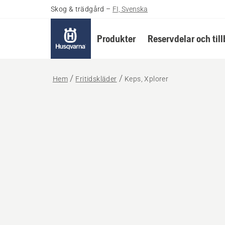
Skog & trädgård
–
FI, Svenska
Produkter
Reservdelar och til
Hem
Fritidskläder
Keps, Xplorer