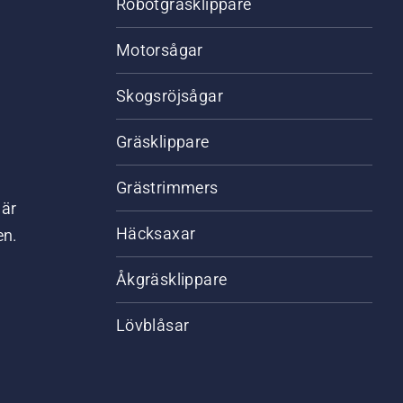
Robotgräsklippare
Motorsågar
Skogsröjsågar
Gräsklippare
Grästrimmers
där
Häcksaxar
en.
Åkgräsklippare
Lövblåsar