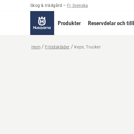
Skog & trädgård
–
FI, Svenska
Produkter
Reservdelar och til
Hem
Fritidskläder
Keps, Trucker