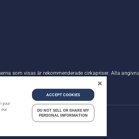
riserna som visas är rekommenderade cirkapriser. Alla angiv
n är tillgänglig för direkt köp.
nde
Företagsinformation
ACCEPT COOKIES
n your
 our
DO NOT SELL OR SHARE MY
PERSONAL INFORMATION