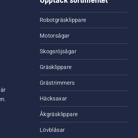
Robotgräsklippare
Motorsågar
Skogsröjsågar
Gräsklippare
Grästrimmers
där
Häcksaxar
en.
Åkgräsklippare
Lövblåsar