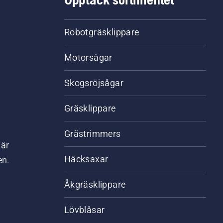
Robotgräsklippare
Motorsågar
Skogsröjsågar
Gräsklippare
Grästrimmers
där
Häcksaxar
en.
Åkgräsklippare
Lövblåsar