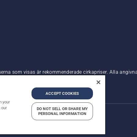
riserna som visas är rekommenderade cirkapriser. Alla angiv
n är tillgänglig för direkt köp.
nde
Företagsinformation
ACCEPT COOKIES
n your
 our
DO NOT SELL OR SHARE MY
PERSONAL INFORMATION