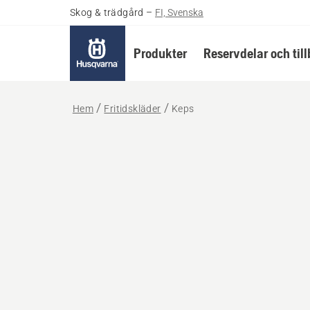
Skog & trädgård
–
FI, Svenska
Produkter
Reservdelar och til
Hem
Fritidskläder
Keps