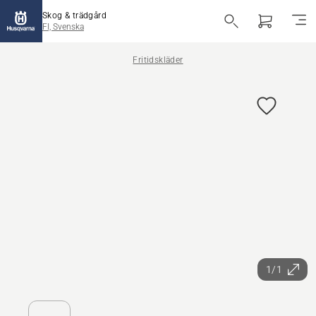
Skog & trädgård
FI, Svenska
Fritidskläder
1/1